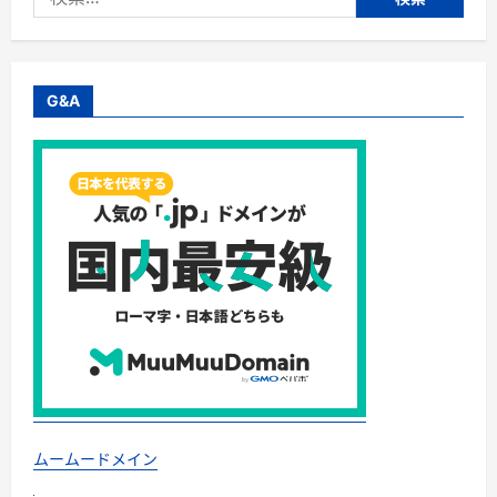
本
索:
で
大
災
害」
の
学
G&A
び:
予
言
か
ら
備
え
へ
──
す
べ
て
の
人
の
た
め
の
防
災
ス
タ
ー
ムームードメイン
ト
ブ