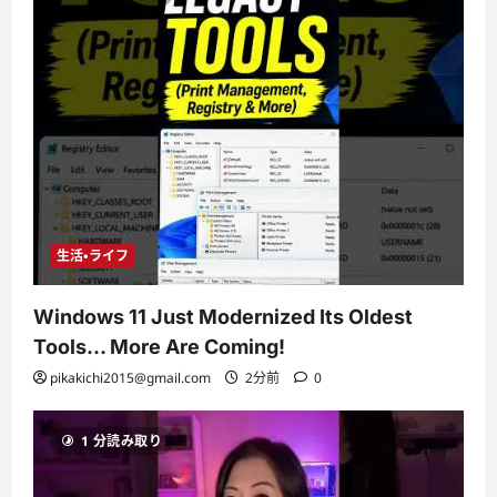
生活・ライフ
Windows 11 Just Modernized Its Oldest
Tools… More Are Coming!
pikakichi2015@gmail.com
2分前
0
1 分読み取り