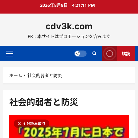
コ
2026年8月8日
4:21:12 PM
ン
テ
cdv3k.com
ン
ツ
PR：本サイトはプロモーションを含みます
へ
ス
キ
購読
メ
ッ
イ
プ
ン
ホーム
社会的弱者と防災
メ
ニ
ュ
ー
社会的弱者と防災
1 分読み取り