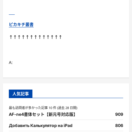
ッ
ク Kindle
版
に
つ
い
ピカキチ叢書
て
さ
ら
↑↑↑↑↑↑↑↑↑↑↑↑↑
に
読
む
A:
人気記事
最も訪問者が多かった記事 10 件 (過去 28 日間)
AF-ne4書体セット【新元号対応版】
909
Добавить Калькулятор на iPad
806