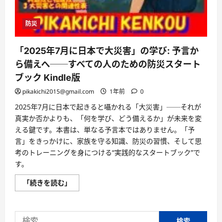
防災
「2025年7月に日本で大災害」の学び: 予言か
ら備えへ──すべての人のための防災スタート
ブック Kindle版
pikakichi2015@gmail.com
1年前
0
2025年7月に日本で起きると囁かれる「大災害」──それが
真実か否かよりも、「何を学び、どう備えるか」が未来を変
える鍵です。本書は、単なる予言本ではありません。「予
言」をきっかけに、家族を守る知識、防災の習慣、そして思
考のトレーニングを身につける“実践的なスタートブック”で
す。
「2025
「続きを読む」
年
7
月
に
検
日