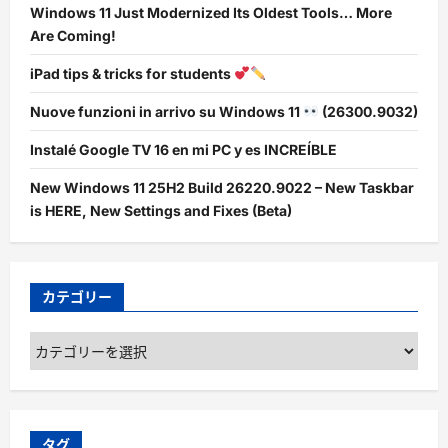
Windows 11 Just Modernized Its Oldest Tools… More
Are Coming!
iPad tips & tricks for students
Nuove funzioni in arrivo su Windows 11
(26300.9032)
Instalé Google TV 16 en mi PC y es INCREÍBLE
New Windows 11 25H2 Build 26220.9022 – New Taskbar
is HERE, New Settings and Fixes (Beta)
カテゴリー
カ
テ
ゴ
リ
ー
タグ