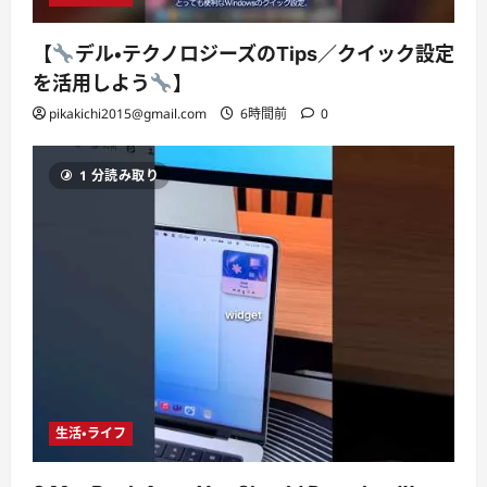
【
デル・テクノロジーズのTips／クイック設定
を活用しよう
】
pikakichi2015@gmail.com
6時間前
0
1 分読み取り
生活・ライフ