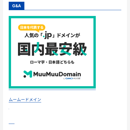
ら！
エ
G&A
ア
ト
リ
史
上
最
強
の
ス
カ
イ
マ
ー
ク
BLACK
FRIDAY
セ
ー
ル
徹
底
ガ
イ
ムームードメイン
ド！
に
つ
い
て
さ
ら