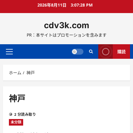
コ
2026年8月11日
3:07:29 PM
ン
テ
cdv3k.com
ン
ツ
PR：本サイトはプロモーションを含みます
へ
ス
キ
購読
メ
ッ
イ
プ
ン
ホーム
神戸
メ
ニ
ュ
ー
神戸
2 分読み取り
未分類