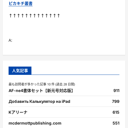
に
ピカキチ叢書
読
む
↑↑↑↑↑↑↑↑↑↑↑↑↑
A:
人気記事
最も訪問者が多かった記事 10 件 (過去 28 日間)
AF-ne4書体セット【新元号対応版】
911
Добавить Калькулятор на iPad
799
Kアリーナ
615
mcdermottpublishing.com
551