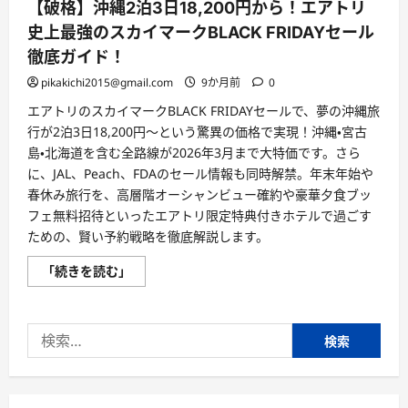
【破格】沖縄2泊3日18,200円から！エアトリ
史上最強のスカイマークBLACK FRIDAYセール
徹底ガイド！
pikakichi2015@gmail.com
9か月前
0
エアトリのスカイマークBLACK FRIDAYセールで、夢の沖縄旅
行が2泊3日18,200円～という驚異の価格で実現！沖縄・宮古
島・北海道を含む全路線が2026年3月まで大特価です。さら
に、JAL、Peach、FDAのセール情報も同時解禁。年末年始や
春休み旅行を、高層階オーシャンビュー確約や豪華夕食ブッ
フェ無料招待といったエアトリ限定特典付きホテルで過ごす
ための、賢い予約戦略を徹底解説します。
【破
「続きを読む」
格】
沖
縄
2
検
泊
3
索:
日
18,200
円
か