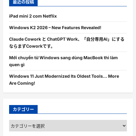
最近の投稿
iPad mini 2 com Netflix
Windows K2 2026 – New Features Revealed!
Claude Cowork と ChatGPT Work、「自分専用AI」にする
ならまずCoworkです。
Mới chuyển từ Windows sang dùng MacBook thì làm
quen gì
Windows 11 Just Modernized Its Oldest Tools… More
Are Coming!
カテゴリー
カ
テ