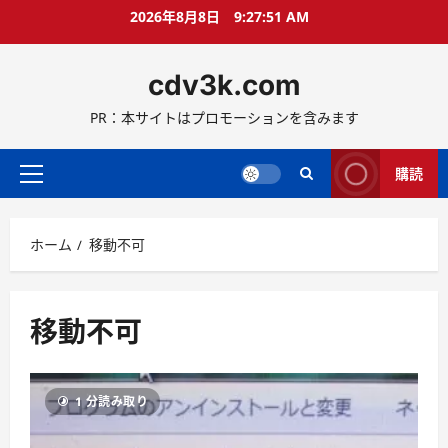
コ
2026年8月8日
9:27:52 AM
ン
テ
cdv3k.com
ン
ツ
PR：本サイトはプロモーションを含みます
へ
ス
キ
購読
メ
ッ
イ
プ
ン
ホーム
移動不可
メ
ニ
ュ
ー
移動不可
1 分読み取り