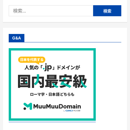
コ
ン/win
検
７
容
索:
量
オ
ー
バ
ー
2GB
G&A
以
上
移
動
不
可
さ
て
ど
う
す
る！？
に
つ
い
て
さ
ら
に
読
む