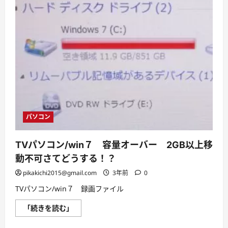
パソコン
TVパソコン/win７ 容量オーバー 2GB以上移
動不可さてどうする！？
pikakichi2015@gmail.com
3年前
0
TVパソコン/win７ 録画ファイル
TV
「続きを読む」
パ
ソ