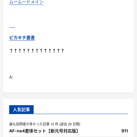
ムームードメイン
ピカキチ叢書
↑↑↑↑↑↑↑↑↑↑↑↑↑
A:
人気記事
最も訪問者が多かった記事 10 件 (過去 28 日間)
AF-ne4書体セット【新元号対応版】
911