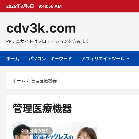
コ
2026年8月6日
9:40:57 AM
ン
テ
cdv3k.com
ン
ツ
へ
PR：本サイトはプロモーションを含みます
ス
キ
ホーム
パソコン キーワード
アフィリエイトツール
ッ
プ
ホーム
管理医療機器
管理医療機器
1 分読み取り