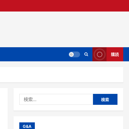
購読
検
索:
G&A