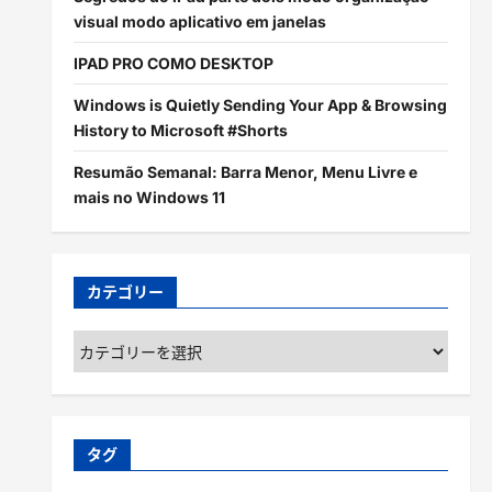
visual modo aplicativo em janelas
IPAD PRO COMO DESKTOP
Windows is Quietly Sending Your App & Browsing
History to Microsoft #Shorts
Resumão Semanal: Barra Menor, Menu Livre e
mais no Windows 11
カテゴリー
カ
テ
ゴ
リ
ー
タグ