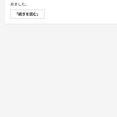
めました。
磁
「続きを読む」
気
ネ
ッ
ク
レ
ス
は
「首
に
着
け
る
だ
け」
じ
ゃ
な
い。
日
常
の“重
だ
る
さ”を
軽
く
す
る