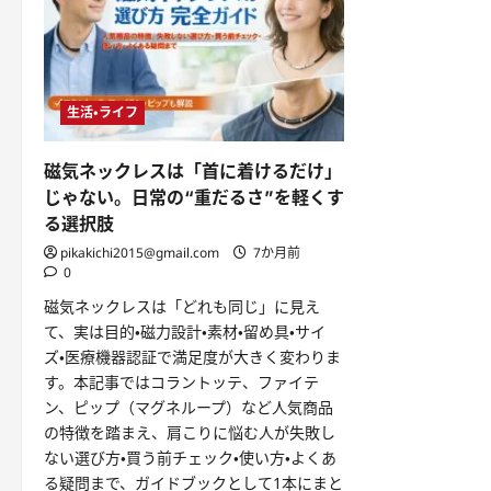
生活・ライフ
磁気ネックレスは「首に着けるだけ」
じゃない。日常の“重だるさ”を軽くす
る選択肢
pikakichi2015@gmail.com
7か月前
0
磁気ネックレスは「どれも同じ」に見え
て、実は目的・磁力設計・素材・留め具・サイ
ズ・医療機器認証で満足度が大きく変わりま
す。本記事ではコラントッテ、ファイテ
ン、ピップ（マグネループ）など人気商品
の特徴を踏まえ、肩こりに悩む人が失敗し
ない選び方・買う前チェック・使い方・よくあ
る疑問まで、ガイドブックとして1本にまと