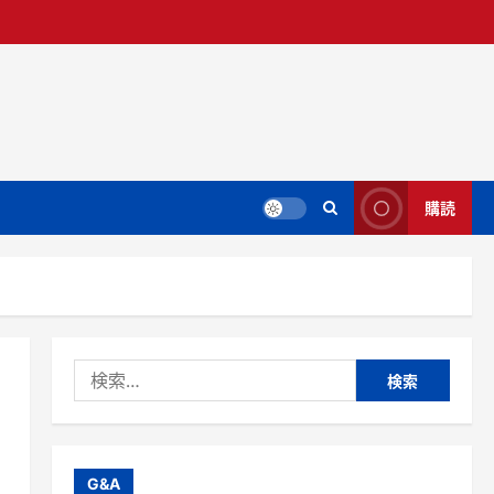
購読
検
索:
G&A