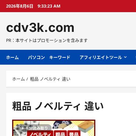
コ
2026年8月6日
9:33:24 AM
ン
テ
cdv3k.com
ン
ツ
へ
PR：本サイトはプロモーションを含みます
ス
キ
ホーム
パソコン キーワード
アフィリエイトツール
ッ
プ
ホーム
粗品 ノベルティ 違い
粗品 ノベルティ 違い
1 分読み取り