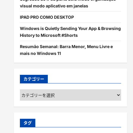
visual modo aplicativo em janelas
IPAD PRO COMO DESKTOP
Windows is Quietly Sending Your App & Browsing
History to Microsoft #Shorts
Resumão Semanal: Barra Menor, Menu Livre e
mais no Windows 11
カテゴリー
カ
テ
ゴ
リ
ー
タグ