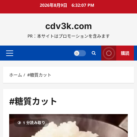
コ
2026年8月9日
6:32:08 PM
ン
テ
cdv3k.com
ン
ツ
PR：本サイトはプロモーションを含みます
へ
ス
キ
購読
メ
ッ
イ
プ
ン
ホーム
#糖質カット
メ
ニ
ュ
ー
#糖質カット
1 分読み取り