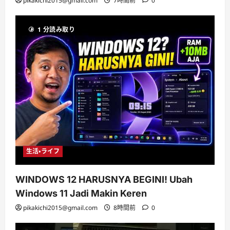
pikakichi2015@gmail.com
7時間前
0
1 分読み取り
生活・ライフ
WINDOWS 12 HARUSNYA BEGINI! Ubah
Windows 11 Jadi Makin Keren
pikakichi2015@gmail.com
8時間前
0