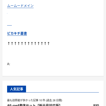
る
こ
ムームードメイン
ん
に
ゃ
く
米
に
つ
い
ピカキチ叢書
て
さ
ら
↑↑↑↑↑↑↑↑↑↑↑↑↑
に
読
む
A:
人気記事
最も訪問者が多かった記事 10 件 (過去 28 日間)
AF-ne4書体セット【新元号対応版】
910