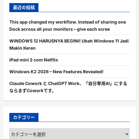
最近の投稿
This app changed my workflow. Instead of sharing one
Dock across all your monitors – give each scree
WINDOWS 12 HARUSNYA BEGINI! Ubah Windows 11 Jadi
Makin Keren
iPad mini 2 com Netflix
Windows K2 2026 – New Features Revealed!
Claude Cowork と ChatGPT Work、「自分専用AI」にする
ならまずCoworkです。
カテゴリー
カ
テ