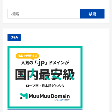
式
会
社
検
ジ
ャ
索:
ク
ト
リ
ン
ク・
カ
G&A
ロ
リ
ー・
糖
質
５
５%
カ
ッ
ト！
お
い
し
く
ダ
イ
エ
ッ
ト
で
き