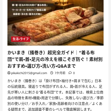
生活・ライフ
かいまき（掻巻き）超完全ガイド｜“着る布
団”で肩・首・足元の冷えを根こそぎ防ぐ！素材別
おすすめ・選び方・洗い方・Q&Aまで
pikakichi2015@gmail.com
7か月前
0
かいまき（掻巻き）は「掛け布団×袖付き×肩まで包む」日本
の伝統寝具。寝返りで布団がずれる人、肩・首が冷える人、足
先が寒い人に刺さる“着る布団”です。本記事では、検索上位商
品の特徴を素材・機能・用途で分類し、失敗しない選び方／季節
別の使い分け／お手入れ／家族・高齢者向けの注意点／よくあ
る疑問まで、追加調査不要のレベルで徹底解説します。