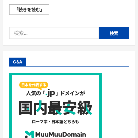
か
「続きを読む」
い
ま
き
（掻
検
巻
き）
索:
超
完
全
ガ
イ
ド
G&A
｜“着
る
布
団”で
肩・
首・
足
元
の
冷
え
を
根
こ
そ
ぎ
防