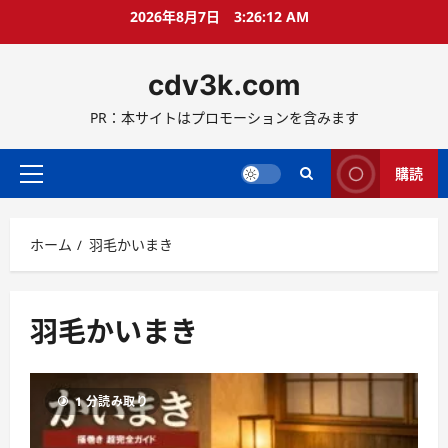
コ
2026年8月7日
3:26:13 AM
ン
テ
cdv3k.com
ン
ツ
PR：本サイトはプロモーションを含みます
へ
ス
キ
購読
メ
ッ
イ
プ
ン
ホーム
羽毛かいまき
メ
ニ
ュ
ー
羽毛かいまき
1 分読み取り