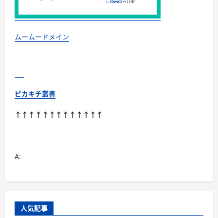
ぐ！
素
材
別
お
す
ムームードメイン
す
め・
選
び
方・
洗
い
方・
ピカキチ叢書
Q&A
ま
で
↑↑↑↑↑↑↑↑↑↑↑↑↑
に
つ
い
て
さ
ら
A:
に
読
む
人気記事