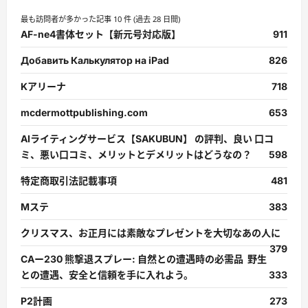
最も訪問者が多かった記事 10 件 (過去 28 日間)
AF-ne4書体セット【新元号対応版】
911
Добавить Калькулятор на iPad
826
Kアリーナ
718
mcdermottpublishing.com
653
AIライティングサービス【SAKUBUN】 の評判、良い 口コ
ミ、悪い口コミ、メリットとデメリットはどうなの？
598
特定商取引法記載事項
481
Mステ
383
クリスマス、お正月には素敵なプレゼントを大切なあの人に
379
CAー230 熊撃退スプレー: 自然との遭遇時の必需品 野生
との遭遇、安全と信頼を手に入れよう。
333
P2計画
273