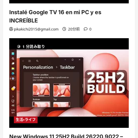
Instalé Google TV 16 en mi PC y es
INCREÍBLE
pikakichi2015@gmail.com
20分前
0
1 分読み取り
生活・ライフ
New Windows 11 25H2 Build 26220.9022 –