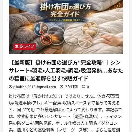
生活・ライフ
【最新版】掛け布団の選び方“完全攻略”｜シン
サレート・羽毛・人工羽毛・調温・吸湿発熱…あなた
の寝室に最適解を出す快眠ガイド
pikakichi2015@gmail.com
7か月前
0
掛け布団は「暖かければOK」ではありません。体質・寝室環
境・洗濯事情・アレルギー配慮・収納スペースまで含めて考える
と、同じ“冬用”でも最適解は人によって変わります。本記事で
は、検索結果に多いシンサレート（軽量・丸洗い）、テイジン
系の防ダニ・抗菌防臭綿、ホテル仕様の人工羽毛／ダクロン
系、西川などの高級羽毛（マザーグース等）、さらに温度調