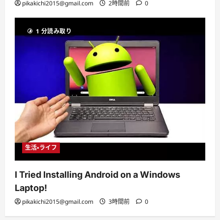
pikakichi2015@gmail.com
2時間前
0
1 分読み取り
生活・ライフ
I Tried Installing Android on a Windows
Laptop!
pikakichi2015@gmail.com
3時間前
0