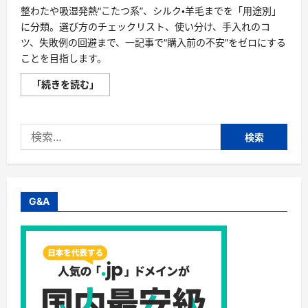
整わたや吸湿発熱“こたつ系”、シルク・羊毛までを「用途別」
に分類。選び方のチェックリスト、使い分け、手入れのコ
ツ、失敗例の回避まで、一記事で“購入前の不安”をゼロにする
ことを目指します。
【最
「続きを読む」
新
版】
掛
け
検
布
団
索:
の
選
び
方“完
全
攻
G&A
略”｜
シ
ン
サ
レ
ー
ト・
羽
毛・
人
工