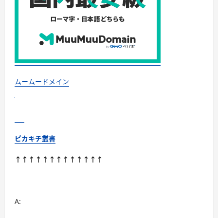
羽
毛・
調
温・
吸
湿
発
熱…
あ
な
た
の
ムームードメイン
寝
室
に
最
適
解
を
出
ピカキチ叢書
す
快
眠
↑↑↑↑↑↑↑↑↑↑↑↑↑
ガ
イ
ド
に
つ
い
A:
て
さ
ら