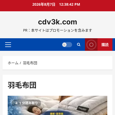
コ
2026年8月7日
12:38:43 PM
ン
テ
cdv3k.com
ン
ツ
PR：本サイトはプロモーションを含みます
へ
ス
キ
購読
メ
ッ
イ
プ
ン
ホーム
羽毛布団
メ
ニ
ュ
ー
羽毛布団
1 分読み取り