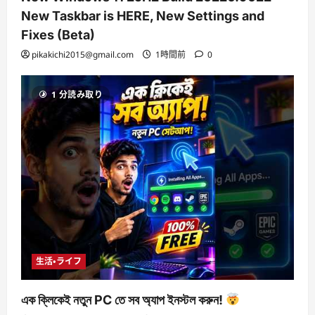
New Taskbar is HERE, New Settings and
Fixes (Beta)
pikakichi2015@gmail.com
1時間前
0
1 分読み取り
生活・ライフ
এক ক্লিকেই নতুন PC তে সব অ্যাপ ইনস্টল করুন!