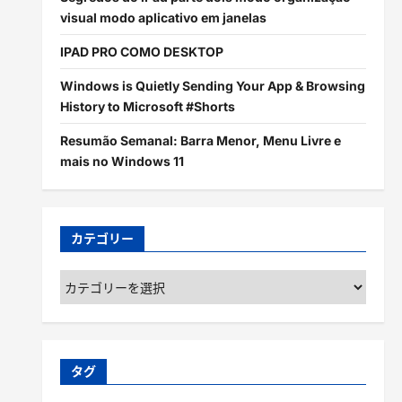
visual modo aplicativo em janelas
IPAD PRO COMO DESKTOP
Windows is Quietly Sending Your App & Browsing
History to Microsoft #Shorts
Resumão Semanal: Barra Menor, Menu Livre e
mais no Windows 11
カテゴリー
カ
テ
ゴ
リ
ー
タグ