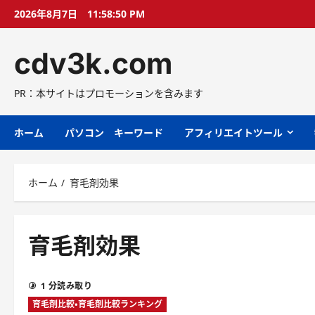
コ
2026年8月7日
11:58:51 PM
ン
テ
cdv3k.com
ン
ツ
へ
PR：本サイトはプロモーションを含みます
ス
キ
ホーム
パソコン キーワード
アフィリエイトツール
ッ
プ
ホーム
育毛剤効果
育毛剤効果
1 分読み取り
育毛剤比較・育毛剤比較ランキング