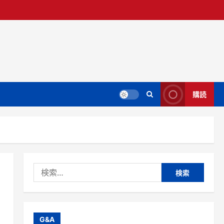
購読
検
索:
G&A