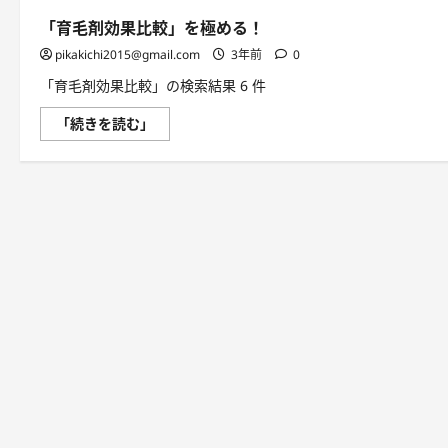
「育毛剤効果比較」を極める！
pikakichi2015@gmail.com
3年前
0
「育毛剤効果比較」の検索結果 6 件
「育
「続きを読む」
毛
剤
効
果
比
較」
を
極
め
る！
に
つ
い
て
さ
ら
に
読
む