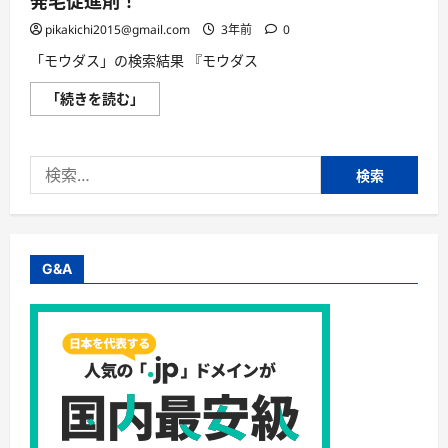
発毛促進剤！
さ
ら
pikakichi2015@gmail.com
3年前
0
に
読
「モウダス」の検索結果 『モウダス
む
こ
「続きを読む」
れ
で
ダ
メ
検
な
ら
索:
あ
き
ら
め
が
つ
G&A
く
『モ
ウ
ダ
ス
薬
用
発
毛
促
進
剤』
薄