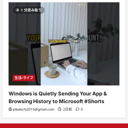
1 分読み取り
生活・ライフ
Windows is Quietly Sending Your App &
Browsing History to Microsoft #Shorts
pikakichi2015@gmail.com
2日前
0