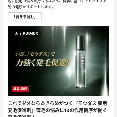
説。脱毛の悩みを持つあなたへ、科学に基づくアドバイスで
髪の健康をサポートします。
脱
「続きを読む」
毛
の
不
安
1 分読み取り
を
解
消！
初
期
脱
毛
の
真
実
と
最
適
な
育
美容・健康
毛
剤
選
び
これでダメならあきらめがつく『モウダス 薬用
に
つ
発毛促進剤』薄毛の悩みに13の作用機序が働く
い
て