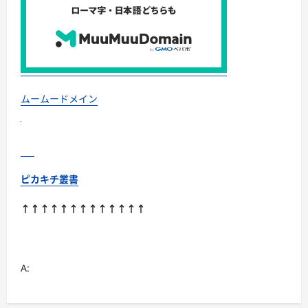
毛
の
悩
み
に
13
の
作
用
機
ムームードメイン
序
が
働
く
発
毛
促
進
ピカキチ叢書
剤！
に
つ
↑↑↑↑↑↑↑↑↑↑↑↑↑
い
て
さ
ら
に
読
A:
む