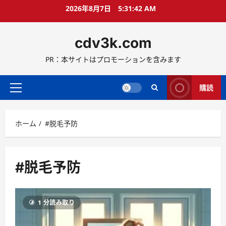
コ
2026年8月7日
5:31:43 AM
ン
テ
cdv3k.com
ン
ツ
PR：本サイトはプロモーションを含みます
へ
ス
キ
購読
メ
ッ
イ
プ
ン
ホーム
#脱毛予防
メ
ニ
ュ
ー
#脱毛予防
1 分読み取り