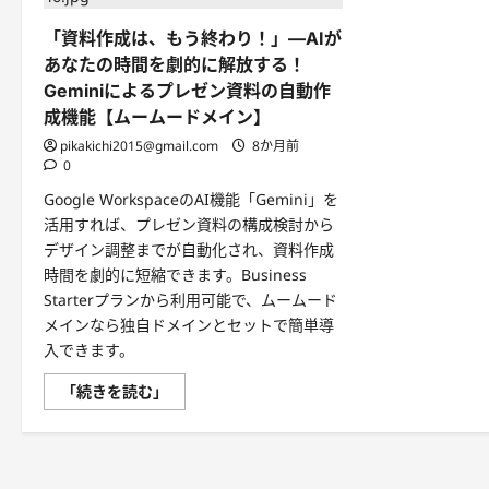
「資料作成は、もう終わり！」—AIが
あなたの時間を劇的に解放する！
Geminiによるプレゼン資料の自動作
成機能【ムームードメイン】
pikakichi2015@gmail.com
8か月前
0
Google WorkspaceのAI機能「Gemini」を
活用すれば、プレゼン資料の構成検討から
デザイン調整までが自動化され、資料作成
時間を劇的に短縮できます。Business
Starterプランから利用可能で、ムームード
メインなら独自ドメインとセットで簡単導
入できます。
「資
「続きを読む」
料
作
成
は、
も
う