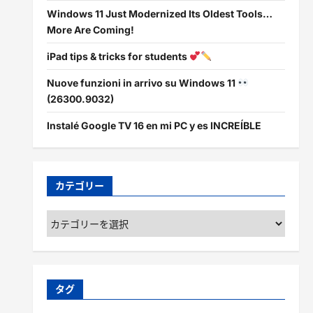
Windows 11 Just Modernized Its Oldest Tools…
More Are Coming!
iPad tips & tricks for students
Nuove funzioni in arrivo su Windows 11
(26300.9032)
Instalé Google TV 16 en mi PC y es INCREÍBLE
カテゴリー
カ
テ
ゴ
リ
ー
タグ