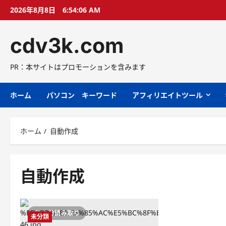
コ
2026年8月8日
6:54:06 AM
ン
テ
cdv3k.com
ン
ツ
へ
PR：本サイトはプロモーションを含みます
ス
キ
ホーム
パソコン キーワード
アフィリエイトツール
ッ
プ
ホーム
自動作成
自動作成
4 分読み取り
未分類