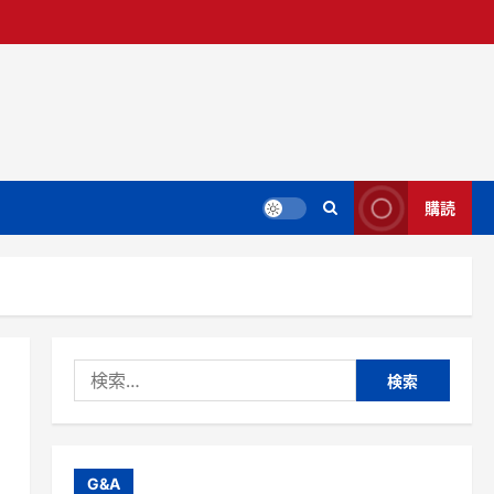
購読
検
索:
G&A