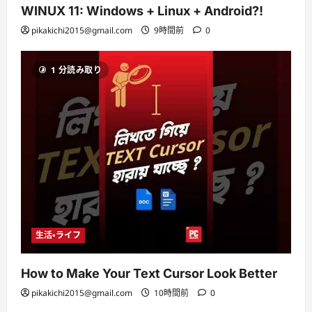
WINUX 11: Windows + Linux + Android?!
pikakichi2015@gmail.com
9時間前
0
1 分読み取り
生活・ライフ
How to Make Your Text Cursor Look Better
pikakichi2015@gmail.com
10時間前
0