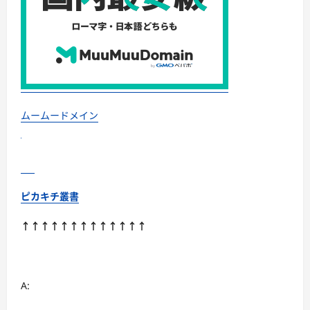
酸
水
に
つ
い
て
さ
ら
に
読
む
ムームードメイン
ピカキチ叢書
↑↑↑↑↑↑↑↑↑↑↑↑↑
A: