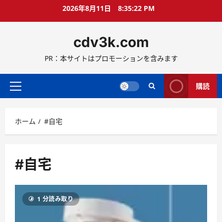
コ
2026年8月11日
8:35:23 PM
ン
テ
cdv3k.com
ン
ツ
PR：本サイトはプロモーションを含みます
へ
ス
キ
購読
メ
ッ
イ
プ
ン
ホーム
#自宅
メ
ニ
ュ
ー
#自宅
1 分読み取り