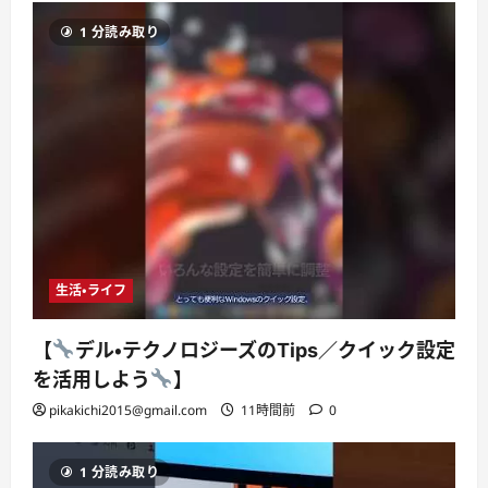
1 分読み取り
生活・ライフ
【
デル・テクノロジーズのTips／クイック設定
を活用しよう
】
pikakichi2015@gmail.com
11時間前
0
1 分読み取り