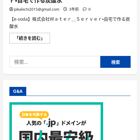
ｒ・自宅で作る炭酸水
pikakichi2015@gmail.com
3年前
0
【e-soda】株式会社Ｗａｔｅｒ＿Ｓｅｒｖｅｒ・自宅で作る炭
酸水
【e-
「続きを読む」
soda】
株
式
会
検
社
Ｗ
索:
ａ
ｔ
ｅ
ｒ
＿
Ｓ
G&A
ｅ
ｒ
ｖ
ｅ
ｒ・
自
宅
で
作
る
炭