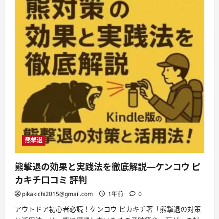
熊撃退
熊撃退の効果と実践法を徹底解説—ケンコウ ピ
カキチ口コミ 評判
pikakichi2015@gmail.com
1年前
0
アウトドア初心者必読！ケンコウ ピカキチ著「熊撃退の対策