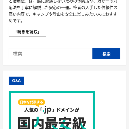
と活用法」は、熊に遭遇しないための予防策や、万が一の対
応法を丁寧に解説した安心の一冊。筆者の入手した信頼性の
高い内容で、キャンプや登山を安全に楽しみたい人におすす
めです。
熊
「続きを読む」
撃
退
の
効
検
果
と
索:
実
践
法
を
徹
底
G&A
解
説
—
ケ
ン
コ
ウ
ピ
カ
キ
チ
口