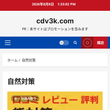
コ
2026年8月8日
1:33:02 PM
ン
テ
cdv3k.com
ン
ツ
PR：本サイトはプロモーションを含みます
へ
ス
キ
購読
メ
ッ
イ
プ
ン
ホーム
自然対策
メ
ニ
ュ
ー
自然対策
1 分読み取り