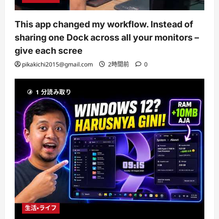
This app changed my workflow. Instead of
sharing one Dock across all your monitors –
give each scree
pikakichi2015@gmail.com
2時間前
0
1 分読み取り
生活・ライフ