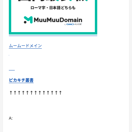
コ
ミ
評
判
に
つ
い
て
さ
ら
に
ムームードメイン
読
む
ピカキチ叢書
↑↑↑↑↑↑↑↑↑↑↑↑↑
A: