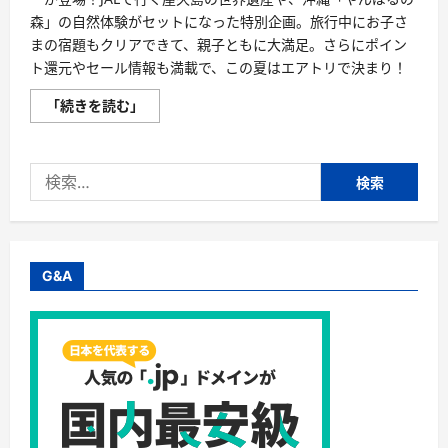
森」の自然体験がセットになった特別企画。旅行中にお子さ
まの宿題もクリアできて、親子ともに大満足。さらにポイン
ト還元やセール情報も満載で、この夏はエアトリで決まり！
夏
「続きを読む」
休
み
自
由
検
研
究
索:
も
旅
行
も
エ
ア
G&A
ト
リ
で
完
結！
JAL
屋
久
島
ツ
ア
ー