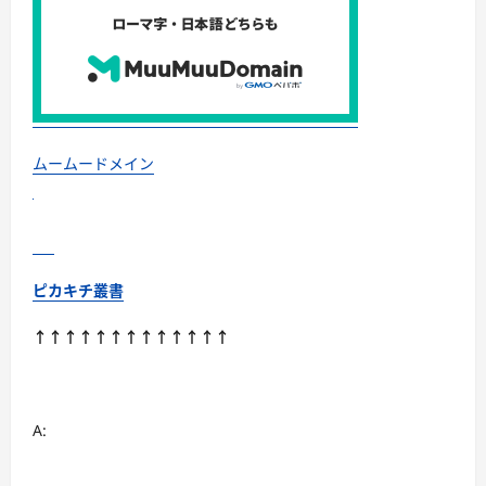
＆
沖
縄
自
然
体
験
が
大
人
気
ムームードメイン
【家
族
旅
行
特
集】
に
つ
ピカキチ叢書
い
て
さ
↑↑↑↑↑↑↑↑↑↑↑↑↑
ら
に
読
む
A: