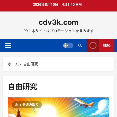
コ
2026年8月10日
4:51:41 AM
ン
テ
cdv3k.com
ン
ツ
PR：本サイトはプロモーションを含みます
へ
ス
キ
購読
メ
ッ
イ
プ
ン
ホーム
自由研究
メ
ニ
ュ
ー
自由研究
1 分読み取り