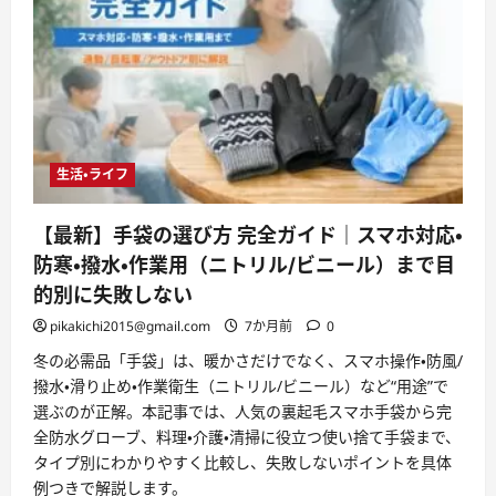
生活・ライフ
【最新】手袋の選び方 完全ガイド｜スマホ対応・
防寒・撥水・作業用（ニトリル/ビニール）まで目
的別に失敗しない
pikakichi2015@gmail.com
7か月前
0
冬の必需品「手袋」は、暖かさだけでなく、スマホ操作・防風/
撥水・滑り止め・作業衛生（ニトリル/ビニール）など“用途”で
選ぶのが正解。本記事では、人気の裏起毛スマホ手袋から完
全防水グローブ、料理・介護・清掃に役立つ使い捨て手袋まで、
タイプ別にわかりやすく比較し、失敗しないポイントを具体
例つきで解説します。