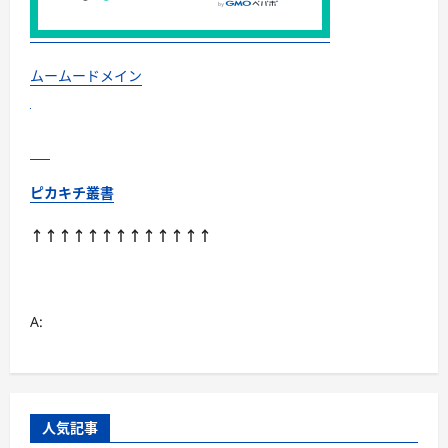
ビ
ニ
ー
ル）
ま
で
ムームードメイン
目
的
別
に
失
敗
し
な
ピカキチ叢書
い
に
つ
↑↑↑↑↑↑↑↑↑↑↑↑↑
い
て
さ
ら
に
読
A:
む
人気記事