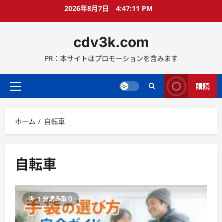
コ
2026年8月7日
4:47:12 PM
ン
テ
cdv3k.com
ン
ツ
PR：本サイトはプロモーションを含みます
へ
ス
キ
購読
メ
ッ
イ
プ
ン
ホーム
自転車
メ
ニ
ュ
ー
自転車
1 分読み取り