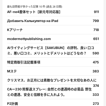
最も訪問者が多かった記事 10 件 (過去 28 日間)
AF-ne4書体セット【新元号対応版】
911
Добавить Калькулятор на iPad
799
Kアリーナ
718
mcdermottpublishing.com
651
AIライティングサービス【SAKUBUN】 の評判、良い 口コ
ミ、悪い口コミ、メリットとデメリットはどうなの？
590
特定商取引法記載事項
475
Mステ
383
クリスマス、お正月には素敵なプレゼントを大切なあの人に
374
CAー230 熊撃退スプレー: 自然との遭遇時の必需品 野生
との遭遇、安全と信頼を手に入れよう。
333
P2計画
273