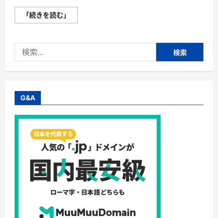
【最
「続きを読む」
新】
手
袋
の
検
選
び
索:
方
完
全
ガ
イ
ド
G&A
｜
ス
マ
ホ
対
応・
防
寒・
撥
水・
作
業
用
（ニ
ト
リ
ル/