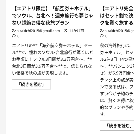
【エアトリ限定】「航空券＋ホテル」
【エアトリ完全
でソウル、台北へ！週末旅行も夢じゃ
はセット割で決
ない超絶お得な秋旅プラン
クを賢く旅する
pikakichi2015@gmail.com
11か月前
pikakichi2015@g
0
0
エアトリの**「海外航空券＋ホテル」セー
秋の海外旅行は、
ル**で、憧れのソウル・台北旅行が驚くほど
券＋ホテル」セッ
お手頃に！ソウル3日間が3.3万円台～、**
ル2泊3日（4つ星
台北3日間が3.9万円台～**と、信じられな
～、**バンコク3
い価格で秋の旅が実現します。
き）が6.9万円台
ランク上の旅が実
【エ
「続きを読む」
ンである秋は、フ
ア
ト
すい今が予約のチ
リ
は、賢くお得に秋
限
定】
的なプランや予約
「航
空
す。
券
＋
「続きを読む
ホ
テ