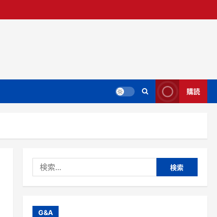
購読
検
索:
G&A