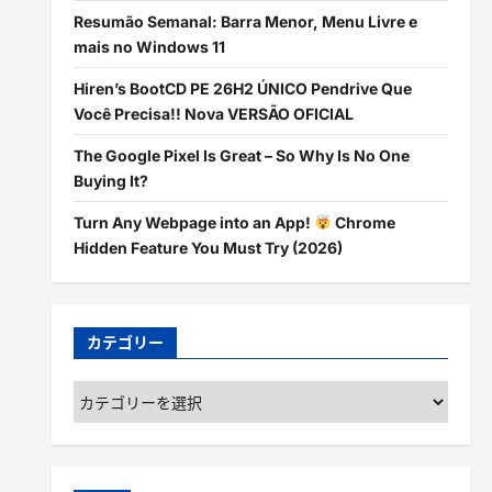
Resumão Semanal: Barra Menor, Menu Livre e
mais no Windows 11
Hiren’s BootCD PE 26H2 ÚNICO Pendrive Que
Você Precisa!! Nova VERSÃO OFICIAL
The Google Pixel Is Great – So Why Is No One
Buying It?
Turn Any Webpage into an App!
Chrome
Hidden Feature You Must Try (2026)
カテゴリー
カ
テ
ゴ
リ