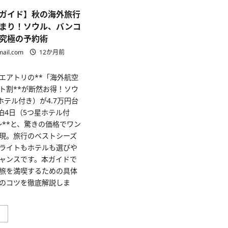
ガイド】秋の海外旅行
まり！ソウル、バンコ
究極の予約術
mail.com
12か月前
エアトリの**「海外航空
ト割**が断然お得！ソウ
ホテル付き）が4.7万円台
泊4日（5つ星ホテル付
～**と、驚きの価格でワン
現。旅行のベストシーズ
ライトもホテルも選びや
ャンスです。本ガイドで
旅を満喫するための具体
のコツを徹底解説しま
【エ
」
ア
ト