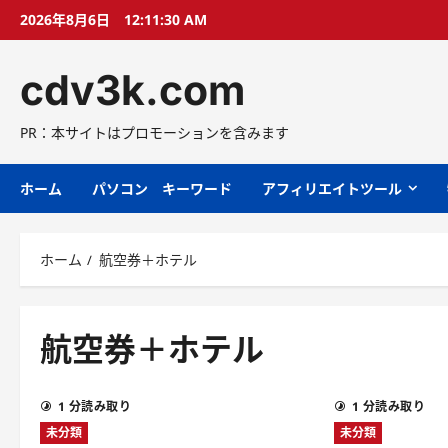
コ
2026年8月6日
12:11:31 AM
ン
テ
cdv3k.com
ン
ツ
へ
PR：本サイトはプロモーションを含みます
ス
キ
ホーム
パソコン キーワード
アフィリエイトツール
ッ
プ
ホーム
航空券＋ホテル
航空券＋ホテル
1 分読み取り
1 分読み取り
未分類
未分類