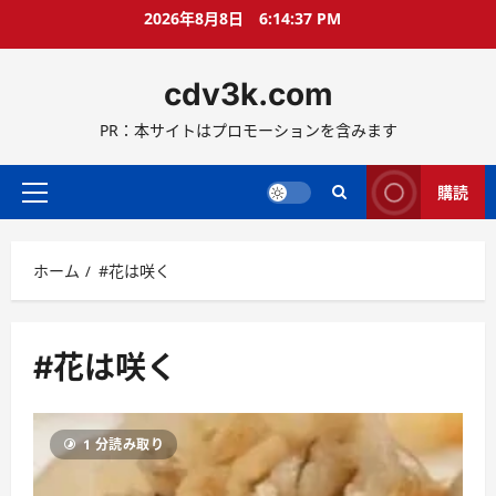
コ
2026年8月8日
6:14:38 PM
ン
テ
cdv3k.com
ン
ツ
PR：本サイトはプロモーションを含みます
へ
ス
キ
購読
メ
ッ
イ
プ
ン
ホーム
#花は咲く
メ
ニ
ュ
ー
#花は咲く
1 分読み取り