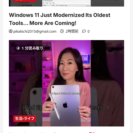
Windows 11 Just Modernized Its Oldest
Tools… More Are Coming!
pikakichi2015@gmail.com
2時間前
0
1 分読み取り
生活・ライフ