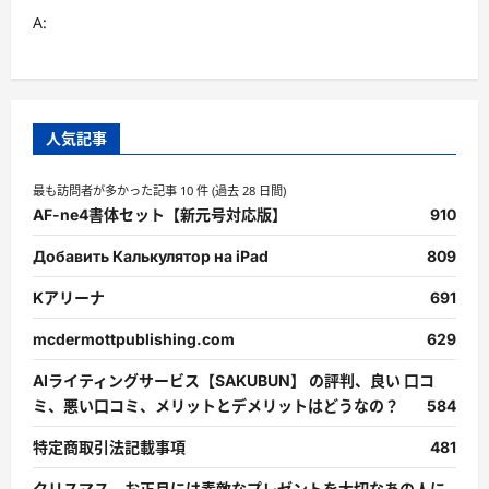
て
A:
さ
ら
に
読
む
人気記事
最も訪問者が多かった記事 10 件 (過去 28 日間)
AF-ne4書体セット【新元号対応版】
910
Добавить Калькулятор на iPad
809
Kアリーナ
691
mcdermottpublishing.com
629
AIライティングサービス【SAKUBUN】 の評判、良い 口コ
ミ、悪い口コミ、メリットとデメリットはどうなの？
584
特定商取引法記載事項
481
クリスマス、お正月には素敵なプレゼントを大切なあの人に