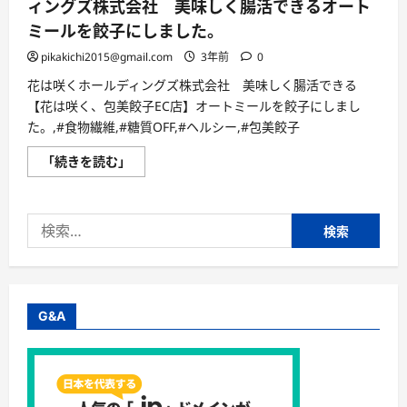
ィングズ株式会社 美味しく腸活できるオート
ミールを餃子にしました。
pikakichi2015@gmail.com
3年前
0
花は咲くホールディングズ株式会社 美味しく腸活できる
【花は咲く、包美餃子EC店】オートミールを餃子にしまし
た。,#食物繊維,#糖質OFF,#ヘルシー,#包美餃子
【花
「続きを読む」
は
咲
く、
包
検
美
餃
索:
子
EC
店】
花
は
咲
G&A
く
ホ
ー
ル
デ
ィ
ン