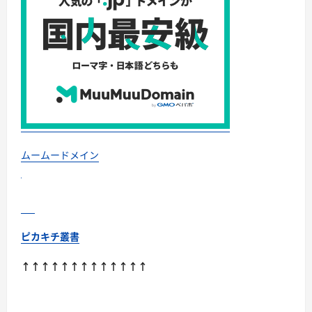
グ
ズ
株
式
会
社
美
味
し
く
腸
活
で
き
る
オ
ムームードメイン
ー
ト
ミ
ー
ル
を
餃
子
ピカキチ叢書
に
し
ま
↑↑↑↑↑↑↑↑↑↑↑↑↑
し
た。
に
つ
い