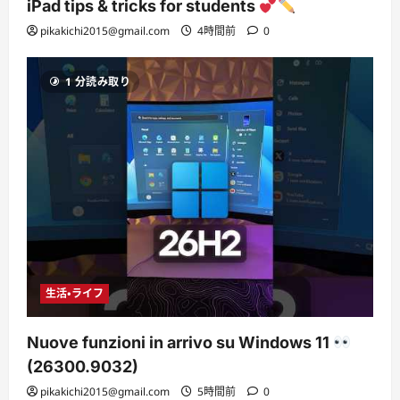
iPad tips & tricks for students
pikakichi2015@gmail.com
4時間前
0
1 分読み取り
生活・ライフ
Nuove funzioni in arrivo su Windows 11
(26300.9032)
pikakichi2015@gmail.com
5時間前
0