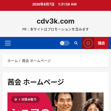
コ
2026年8月7日
1:31:58 AM
ン
テ
cdv3k.com
ン
ツ
PR：本サイトはプロモーションを含みます
へ
ス
キ
購読
メ
ッ
イ
プ
ン
ホーム
茜会 ホームページ
メ
ニ
ュ
ー
茜会 ホームページ
1 分読み取り