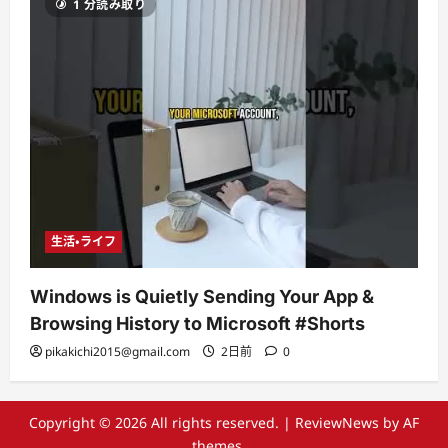
1 分読み取り
生活・ライフ
Windows is Quietly Sending Your App &
Browsing History to Microsoft #Shorts
pikakichi2015@gmail.com
2日前
0
Copyright © 2026 All rights reserved.
|
ReviewNews
by AF
themes。