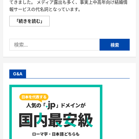
てきました。 メディア露出も多く、事実上中高年向け結婚情
報サービスの代名詞となっています。
【茜
「続きを読む」
会】
40
歳
か
検
ら
の
索:
結
婚
相
談
所！
創
G&A
業
か
ら
60
年
超、
日
本
健
康
管
理
株
式
会