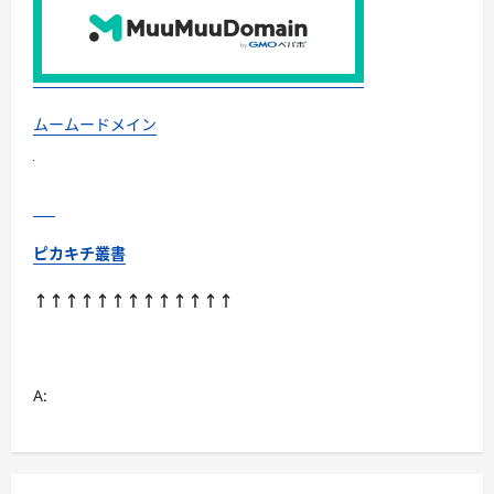
社
に
つ
い
て
さ
ら
に
ムームードメイン
読
む
ピカキチ叢書
↑↑↑↑↑↑↑↑↑↑↑↑↑
A: