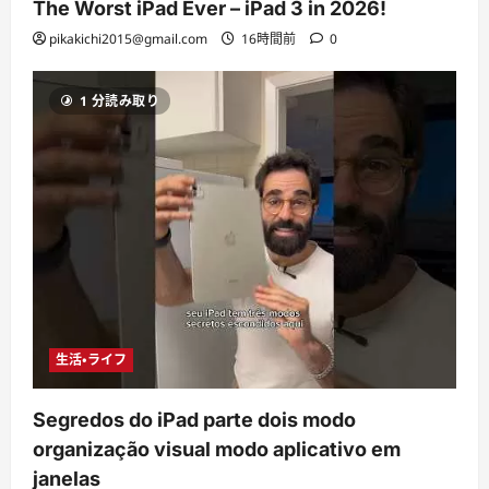
The Worst iPad Ever – iPad 3 in 2026!
pikakichi2015@gmail.com
16時間前
0
1 分読み取り
生活・ライフ
Segredos do iPad parte dois modo
organização visual modo aplicativo em
janelas