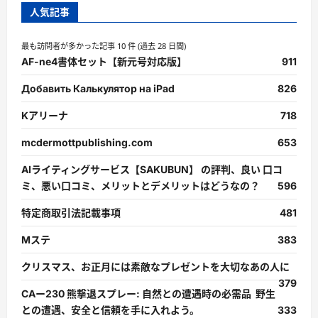
人気記事
最も訪問者が多かった記事 10 件 (過去 28 日間)
AF-ne4書体セット【新元号対応版】
911
Добавить Калькулятор на iPad
826
Kアリーナ
718
mcdermottpublishing.com
653
AIライティングサービス【SAKUBUN】 の評判、良い 口コ
ミ、悪い口コミ、メリットとデメリットはどうなの？
596
特定商取引法記載事項
481
Mステ
383
クリスマス、お正月には素敵なプレゼントを大切なあの人に
379
CAー230 熊撃退スプレー: 自然との遭遇時の必需品 野生
との遭遇、安全と信頼を手に入れよう。
333