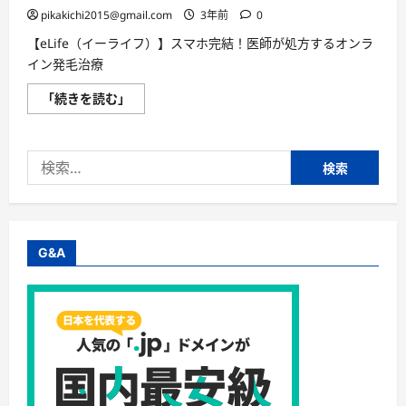
つ
pikakichi2015@gmail.com
3年前
0
い
て
【eLife（イーライフ）】スマホ完結！医師が処方するオンラ
さ
ら
イン発毛治療
に
読
【eLife（イ
「続きを読む」
む
ー
ラ
イ
フ）】
検
ス
マ
索:
ホ
完
結！
医
師
が
G&A
処
方
す
る
オ
ン
ラ
イ
ン
発
毛
治