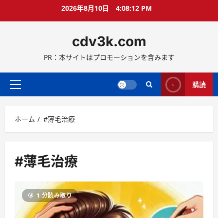
コ
2026年8月10日
4:08:13 PM
ン
テ
cdv3k.com
ン
ツ
PR：本サイトはプロモーションを含みます
へ
ス
キ
購読
メ
ッ
イ
プ
ン
ホーム
#薄毛治療
メ
ニ
ュ
ー
#薄毛治療
1 分読み取り