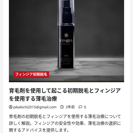
期
脱
毛
の
原
因
に
つ
い
て
「フ
ィ
ン
ジ
ア
の
謎
を
フィンジア初期脱毛
解
明！」
に
つ
育毛剤を使用して起こる初期脱毛とフィンジア
い
て
を使用する薄毛治療
さ
ら
pikakichi2015@gmail.com
3年前
0
に
読
育毛剤の初期脱毛とフィンジアを使用する薄毛治療について
む
詳しく解説。フィンジアの安全性や効果、薄毛治療の選択に
関するアドバイスを提供します。