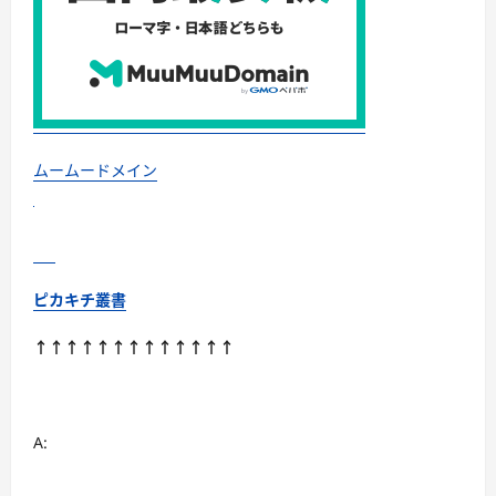
療
に
つ
い
て
さ
ら
に
読
む
ムームードメイン
ピカキチ叢書
↑↑↑↑↑↑↑↑↑↑↑↑↑
A: