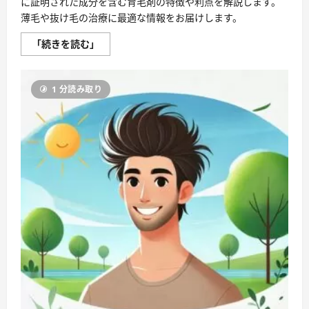
に証明された成分を含む育毛剤の特徴や利点を解説します。
薄毛や抜け毛の治療に最適な情報をお届けします。
「あ
「続きを読む」
な
た
の
髪
1 分読み取り
に、
今
す
ぐ
ア
ク
シ
ョ
ン
を！」
医
薬
品
ほ
か
育
毛
剤
の
人
気
ラ
ン