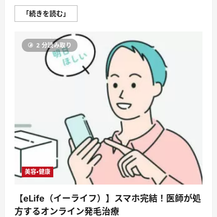
育
「続きを読む」
毛
剤
を
使
2 分読み取り
用
し
て
起
こ
る
初
期
脱
毛
と
フ
ィ
ン
ジ
ア
を
使
用
美容・健康
す
る
薄
毛
【eLife（イーライフ）】スマホ完結！医師が処
治
療
方するオンライン発毛治療
に