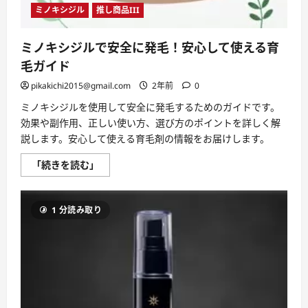
キ
ミノキシジル
推し商品III
ン
グ
を
ご
ミノキシジルで安全に発毛！安心して使える育
紹
介！
毛ガイド
に
つ
pikakichi2015@gmail.com
2年前
0
い
て
ミノキシジルを使用して安全に発毛するためのガイドです。
さ
ら
効果や副作用、正しい使い方、選び方のポイントを詳しく解
に
説します。安心して使える育毛剤の情報をお届けします。
読
む
ミ
「続きを読む」
ノ
キ
シ
ジ
1 分読み取り
ル
で
安
全
に
発
毛！
安
心
し