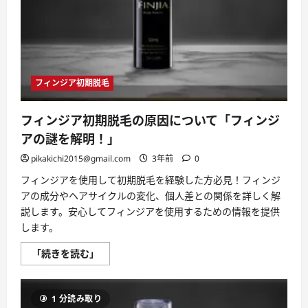
て
使
え
る
育
毛
ガ
イ
ド
フィンジア初期脱毛
に
つ
い
て
フィンジア初期脱毛の原因について「フィンジ
さ
ら
アの謎を解明！」
に
読
pikakichi2015@gmail.com
3年前
0
む
フィンジアを使用して初期脱毛を経験した方必見！フィンジ
アの成分やヘアサイクルの変化、個人差との関係を詳しく解
説します。安心してフィンジアを使用するための情報を提供
します。
フ
「続きを読む」
ィ
ン
ジ
ア
1 分読み取り
初