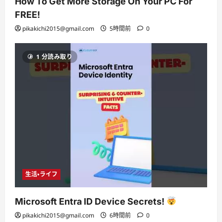
How To Get More Storage On Your PC For
FREE!
pikakichi2015@gmail.com
5時間前
0
1 分読み取り
生活・ライフ
Microsoft Entra ID Device Secrets!
pikakichi2015@gmail.com
6時間前
0