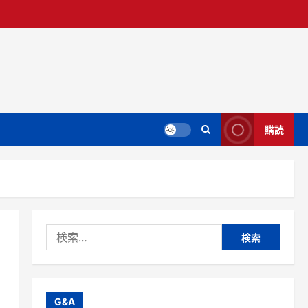
購読
検
索:
G&A