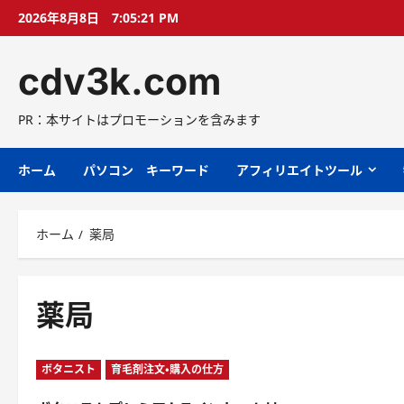
コ
2026年8月8日
7:05:22 PM
ン
テ
cdv3k.com
ン
ツ
へ
PR：本サイトはプロモーションを含みます
ス
キ
ホーム
パソコン キーワード
アフィリエイトツール
ッ
プ
ホーム
薬局
薬局
ボタニスト
育毛剤注文・購入の仕方