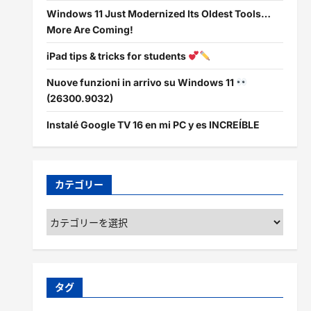
Windows 11 Just Modernized Its Oldest Tools…
More Are Coming!
iPad tips & tricks for students
Nuove funzioni in arrivo su Windows 11
(26300.9032)
Instalé Google TV 16 en mi PC y es INCREÍBLE
カテゴリー
カ
テ
ゴ
リ
ー
タグ