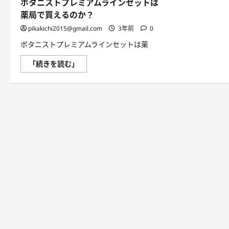
ボタニストプレミアムラインセットは
薬局で買えるのか？
pikakichi2015@gmail.com
3年前
0
ボタニストプレミアムラインセットは薬
ボ
「続きを読む」
タ
ニ
ス
ト
プ
レ
ミ
ア
ム
ラ
イ
ン
セ
ッ
ト
は
薬
局
で
買
え
る
の