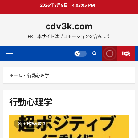
コ
2026年8月8日
4:03:06 PM
ン
テ
cdv3k.com
ン
ツ
PR：本サイトはプロモーションを含みます
へ
ス
キ
購読
メ
ッ
イ
プ
ン
ホーム
行動心理学
メ
ニ
ュ
ー
行動心理学
1 分読み取り