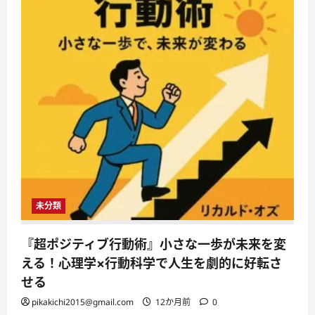
未分類
『超ポジティブ行動術』小さな一歩が未来を変
える！心理学×行動科学で人生を劇的に好転さ
せる
pikakichi2015@gmail.com
12か月前
0