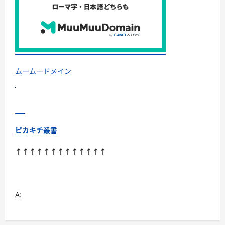
動
科
学
で
人
生
を
劇
的
に
ムームードメイン
好
転
さ
せ
る
に
つ
い
ピカキチ叢書
て
さ
ら
↑↑↑↑↑↑↑↑↑↑↑↑↑
に
読
む
A: