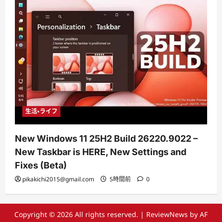
生活・ライフ
New Windows 11 25H2 Build 26220.9022 –
New Taskbar is HERE, New Settings and
Fixes (Beta)
pikakichi2015@gmail.com
5時間前
0
Copyright © 2026 All rights reserved.
|
ReviewNews
by AF