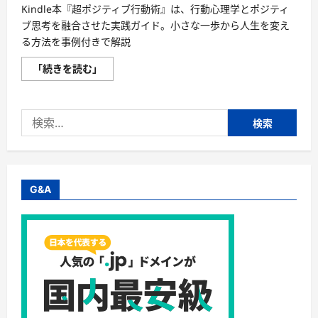
Kindle本『超ポジティブ行動術』は、行動心理学とポジティ
ブ思考を融合させた実践ガイド。小さな一歩から人生を変え
る方法を事例付きで解説
『超
「続きを読む」
ポ
ジ
テ
ィ
検
ブ
行
索:
動
術』
小
さ
な
一
G&A
歩
が
未
来
を
変
え
る！
心
理
学
×
行