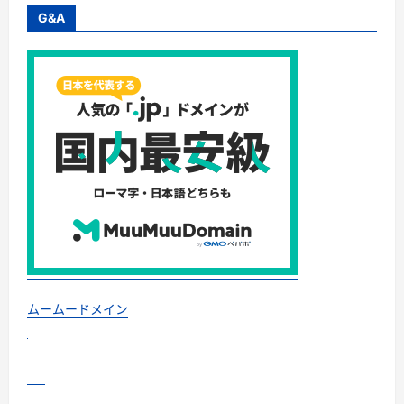
ド
｜
G&A
集
音
器
と
の
違
い・
タ
イ
プ
別
比
較・
価
格
の
考
え
方・
失
敗
し
な
ムームードメイン
い
チ
ェ
ッ
ク
リ
ス