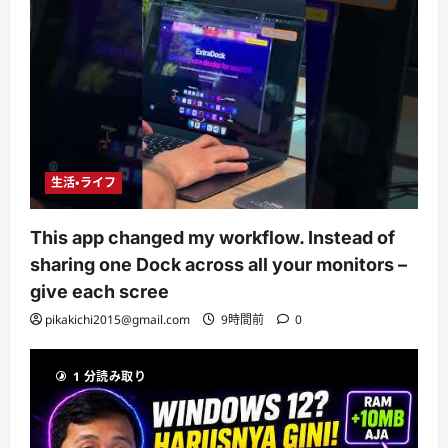
生活・ライフ
This app changed my workflow. Instead of
sharing one Dock across all your monitors –
give each scree
pikakichi2015@gmail.com
9時間前
0
1 分読み取り