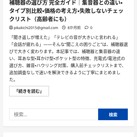
補聴器の選び方 完全ガイド｜集音器との違い・
タイプ別比較・価格の考え方・失敗しないチェッ
クリスト（高齢者にも）
pikakichi2015@gmail.com
8か月前
0
「聞き返しが増えた」「テレビの音が大きいと言われる」
「会話が疲れる」――そんな“聞こえの困りごと”は、補聴器選
びで大きく変わります。本記事では、補聴器と集音器の違
い、耳あな型・耳かけ型・ポケット型の特徴、充電式/電池式の
選び方、雑音・ハウリング対策、購入前チェックリストまで、
追加調査なしで迷いを解決できるように丁寧にまとめまし
た。
補
「続きを読む」
聴
器
の
選
検
び
方
索:
完
全
ガ
イ