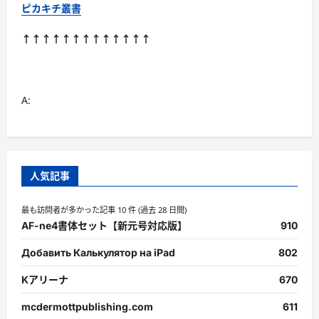
ト
ピカキチ叢書
（高
齢
者
↑↑↑↑↑↑↑↑↑↑↑↑↑
に
も）
に
つ
い
て
A:
さ
ら
に
読
む
人気記事
最も訪問者が多かった記事 10 件 (過去 28 日間)
AF-ne4書体セット【新元号対応版】
910
Добавить Калькулятор на iPad
802
Kアリーナ
670
mcdermottpublishing.com
611