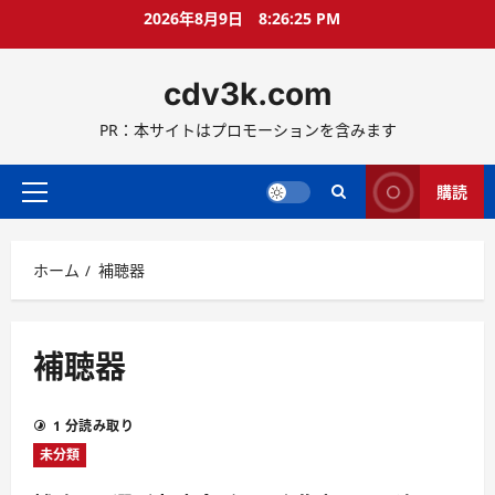
コ
2026年8月9日
8:26:25 PM
ン
テ
cdv3k.com
ン
ツ
PR：本サイトはプロモーションを含みます
へ
ス
キ
購読
メ
ッ
イ
プ
ン
ホーム
補聴器
メ
ニ
ュ
ー
補聴器
1 分読み取り
未分類