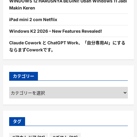
WINDOWS 12 HARUSNYA BEGINI! Ubah Windows 11 Jadi
Makin Keren
iPad mini 2 com Netflix
Windows K2 2026 – New Features Revealed!
Claude Cowork と ChatGPT Work、「自分専用AI」にする
ならまずCoworkです。
カテゴリー
カ
テ
ゴ
リ
ー
タグ