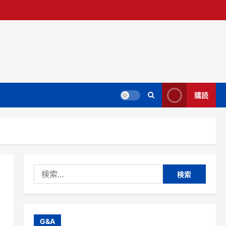
購読
検
索:
G&A