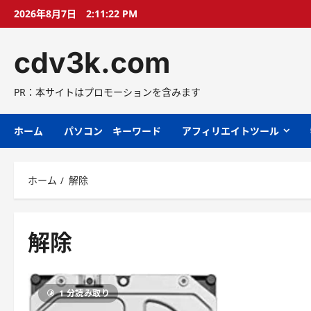
コ
2026年8月7日
2:11:22 PM
ン
テ
cdv3k.com
ン
ツ
へ
PR：本サイトはプロモーションを含みます
ス
キ
ホーム
パソコン キーワード
アフィリエイトツール
ッ
プ
ホーム
解除
解除
1 分読み取り