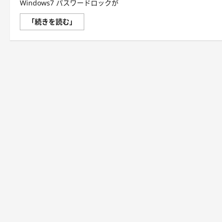
Windows7 パスワードロックが
Windows7
「続きを読む」
パ
ス
ワ
ー
ド
ロ
ッ
ク
が
解
除
で
き
な
い！
ど
う
す
る！
に
つ
い
て
さ
ら
に
読
む