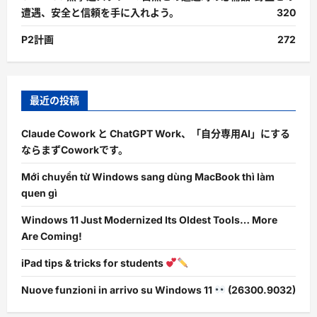
遭遇、安全と信頼を手に入れよう。
320
P2計画
272
最近の投稿
Claude Cowork と ChatGPT Work、「自分専用AI」にする
ならまずCoworkです。
Mới chuyển từ Windows sang dùng MacBook thì làm
quen gì
Windows 11 Just Modernized Its Oldest Tools… More
Are Coming!
iPad tips & tricks for students
Nuove funzioni in arrivo su Windows 11
(26300.9032)