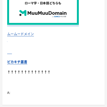
済
み
の
選
び
方
と、
年
末
年
ムームードメイン
始
に“満
足
度
MAX”で
食
べ
る
ピカキチ叢書
コ
ツ
に
↑↑↑↑↑↑↑↑↑↑↑↑↑
つ
い
て
さ
ら
に
A:
読
む