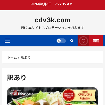
コ
2026年8月8日
7:27:15 AM
ン
テ
cdv3k.com
ン
ツ
PR：本サイトはプロモーションを含みます
へ
ス
キ
購読
メ
ッ
イ
プ
ン
ホーム
訳あり
メ
ニ
ュ
ー
訳あり
1 分読み取り