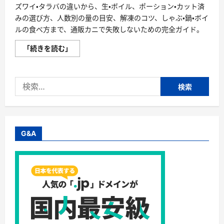
ズワイ・タラバの違いから、生・ボイル、ポーション・カット済
みの選び方、人数別の量の目安、解凍のコツ、しゃぶ・鍋・ボイ
ルの食べ方まで、通販カニで失敗しないための完全ガイド。
失
「続きを読む」
敗
し
な
い
検
「カ
ニ」
索:
完
全
ガ
イ
ド：
ズ
G&A
ワ
イ・
タ
ラ
バ・
ポ
ー
シ
ョ
ン・
カ
ッ
ト