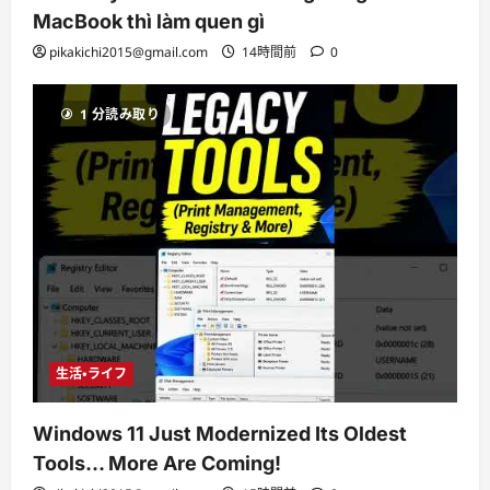
MacBook thì làm quen gì
pikakichi2015@gmail.com
14時間前
0
1 分読み取り
生活・ライフ
Windows 11 Just Modernized Its Oldest
Tools… More Are Coming!