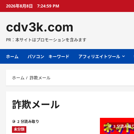
コ
2026年8月8日
7:25:00 PM
ン
テ
cdv3k.com
ン
ツ
へ
PR：本サイトはプロモーションを含みます
ス
キ
ホーム
パソコン キーワード
アフィリエイトツール
ッ
プ
ホーム
詐欺メール
詐欺メール
2 分読み取り
3 分読み取
未分類