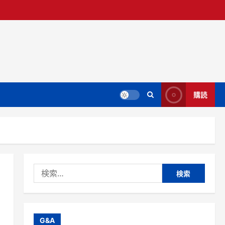
購読
検
索:
G&A