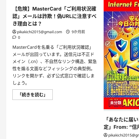
【危険】MasterCard「ご利用状況確
認」メールは詐欺！偽URLに注意すべ
き理由とは？
pikakichi2015@gmail.com
9か月前
0
MasterCardを名乗る「ご利用状況確認」
メールが出回っています。送信元は不正ド
メイン（.cn）、不自然なリンク構造、緊急
性を煽る文面などフィッシングの典型例。
リンクを開かず、必ず公式窓口で確認しま
しょう。
【危
「続きを読む」
険】
MasterCard「ご
未分類
利
用
状
「あなたに届い
況
確
定」From: “
認」
メ
pikakichi2015@g
ー