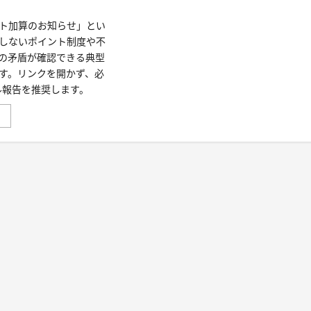
ト加算のお知らせ」とい
しないポイント制度や不
の矛盾が確認できる典型
す。リンクを開かず、必
ル報告を推奨します。
「あ
」
な
た
に
届
い
た
メ
ー
ル
一
覧
の
詐
欺
判
定」
From:
“信
用
金