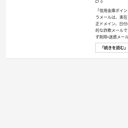
0
ル
は
「信用金庫ポイン
詐
欺！
うメールは、実在
偽
URL
正ドメイン、日付
に
的な詐欺メールで
注
意
ず削除・迷惑メー
す
べ
き
「続きを読む
理
由
と
は？
に
つ
い
て
さ
ら
に
読
む