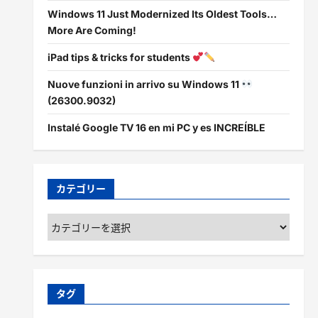
Windows 11 Just Modernized Its Oldest Tools…
More Are Coming!
iPad tips & tricks for students
Nuove funzioni in arrivo su Windows 11
(26300.9032)
Instalé Google TV 16 en mi PC y es INCREÍBLE
カテゴリー
カ
テ
ゴ
リ
ー
タグ