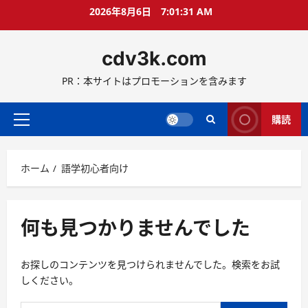
コ
2026年8月6日
7:01:31 AM
ン
テ
cdv3k.com
ン
ツ
PR：本サイトはプロモーションを含みます
へ
ス
キ
購読
メ
ッ
イ
プ
ン
ホーム
語学初心者向け
メ
ニ
ュ
ー
何も見つかりませんでした
お探しのコンテンツを見つけられませんでした。検索をお試
しください。