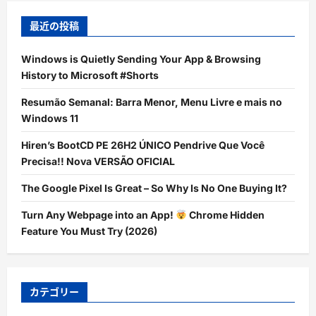
最近の投稿
Windows is Quietly Sending Your App & Browsing
History to Microsoft #Shorts
Resumão Semanal: Barra Menor, Menu Livre e mais no
Windows 11
Hiren’s BootCD PE 26H2 ÚNICO Pendrive Que Você
Precisa!! Nova VERSÃO OFICIAL
The Google Pixel Is Great – So Why Is No One Buying It?
Turn Any Webpage into an App!
Chrome Hidden
Feature You Must Try (2026)
カテゴリー