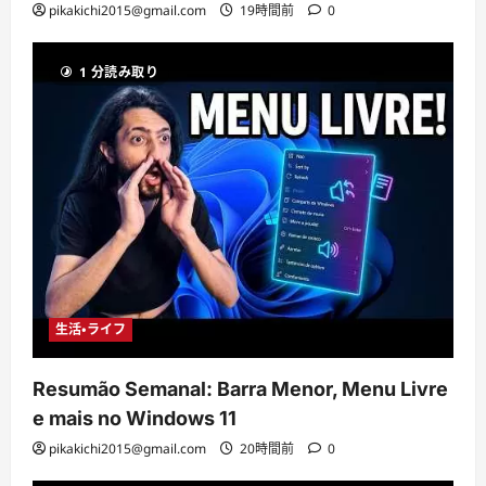
pikakichi2015@gmail.com
19時間前
0
1 分読み取り
生活・ライフ
Resumão Semanal: Barra Menor, Menu Livre
e mais no Windows 11
pikakichi2015@gmail.com
20時間前
0