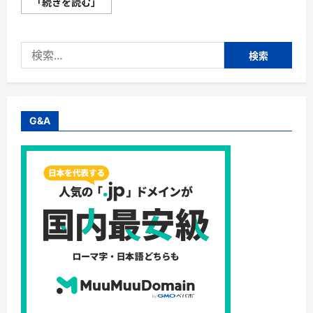
【postmanager】
「続きを読む」
ビ
ッ
グ
エ
検
イ
ト・
索:
誰
で
も
簡
単
に
G&A
複
数
の
SNS
運
用
が
可
能！
1980
円
か
ら
使
え
る
SNS
統
合