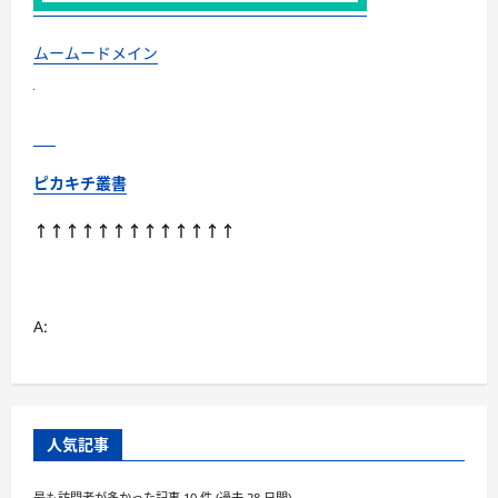
管
理
ツ
ー
ムームードメイン
ル
に
つ
い
て
さ
ら
に
ピカキチ叢書
読
む
↑↑↑↑↑↑↑↑↑↑↑↑↑
A:
人気記事
最も訪問者が多かった記事 10 件 (過去 28 日間)