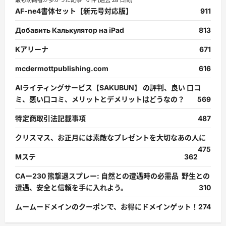
AF-ne4書体セット【新元号対応版】
911
Добавить Калькулятор на iPad
813
Kアリーナ
671
mcdermottpublishing.com
616
AIライティングサービス【SAKUBUN】 の評判、良い 口コ
ミ、悪い口コミ、メリットとデメリットはどうなの？
569
特定商取引法記載事項
487
クリスマス、お正月には素敵なプレゼントを大切なあの人に
475
Mステ
362
CAー230 熊撃退スプレー: 自然との遭遇時の必需品 野生との
遭遇、安全と信頼を手に入れよう。
310
ムームードメインのクーポンで、お得にドメインゲット！
274