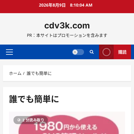
コ
2026年8月9日
8:10:05 AM
ン
テ
cdv3k.com
ン
ツ
PR：本サイトはプロモーションを含みます
へ
ス
キ
購読
メ
ッ
イ
プ
ン
ホーム
誰でも簡単に
メ
ニ
ュ
ー
誰でも簡単に
2 分読み取り