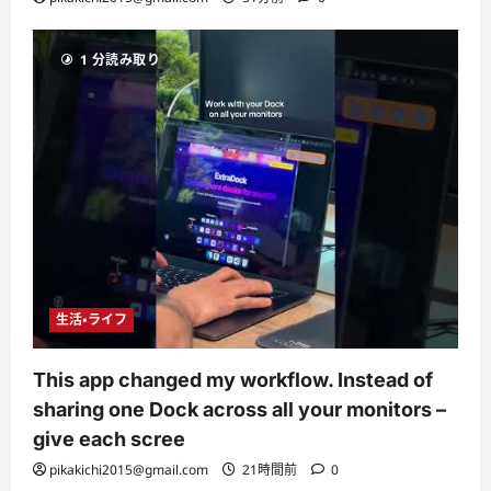
1 分読み取り
生活・ライフ
This app changed my workflow. Instead of
sharing one Dock across all your monitors –
give each scree
pikakichi2015@gmail.com
21時間前
0