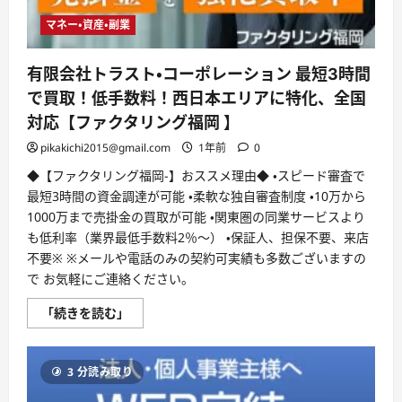
が
可
マネー・資産・副業
能
と
な
有限会社トラスト・コーポレーション 最短3時間
っ
た
で買取！低手数料！西日本エリアに特化、全国
WEB
完
対応【ファクタリング福岡 】
結
の
pikakichi2015@gmail.com
1年前
0
売
掛
◆【ファクタリング福岡-】おススメ理由◆ ・スピード審査で
金
買
最短3時間の資金調達が可能 ・柔軟な独自審査制度 ・10万から
取
サ
1000万まで売掛金の買取が可能 ・関東圏の同業サービスより
ー
も低利率（業界最低手数料2％〜） ・保証人、担保不要、来店
ビ
ス！
不要※ ※メールや電話のみの契約可実績も多数ございますの
【LINK】
に
で お気軽にご連絡ください。
つ
い
有
「続きを読む」
て
限
さ
会
ら
社
に
ト
読
3 分読み取り
ラ
む
ス
ト・