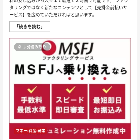
料の安し込みから入金まで最短で２時間で可能です。 ファク
応
タリングではなく新たなコンテンツとして【売掛金前払いサ
【フ
ァ
ービス】を広めていただければと思います。
ク
タ
リ
株
「続きを読む」
ン
式
グ
会
福
社
岡
ア
】
3 分読み取り
ク
に
テ
つ
ィ
い
ブ
て
サ
さ
ポ
ら
ー
に
ト
読
WEB
む
完
結
最
速
２
時
間
に
て
ご
入
マネー・資産・副業
金！
売