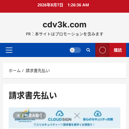
コ
2026年8月7日
1:26:36 AM
ン
テ
cdv3k.com
ン
ツ
PR：本サイトはプロモーションを含みます
へ
ス
キ
購読
メ
ッ
イ
プ
ン
ホーム
請求書先払い
メ
ニ
ュ
ー
請求書先払い
3 分読み取り