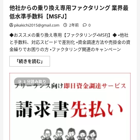
掛
他社からの乗り換え専用ファクタリング 業界最
金
前
低水準手数料【MSFJ】
払
い
pikakichi2015@gmail.com
2年前
0
サ
ー
ビ
◆おススメの乗り換え専用【ファクタリング・MSFJ】◆ ・他社
ス
と手数料、対応スピードで差別化 ・資金調達方法や売掛金の資
【QuQuMo
online】
金繰りでお困りの方 ・ファクタリング関連のキャンペーン
に
つ
他
い
「続きを読む」
社
て
か
さ
ら
ら
の
に
3 分読み取り
乗
読
り
む
換
え
専
用
フ
ァ
ク
タ
リ
ン
グ
業