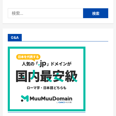
Ｆ
Ｊ
株
検
式
会
索:
社
フ
リ
ー
ラ
ン
G&A
ス
様
向
け
フ
ァ
ク
タ
リ
ン
グ
「請
求
書
先
払
い」
に
つ
い
て