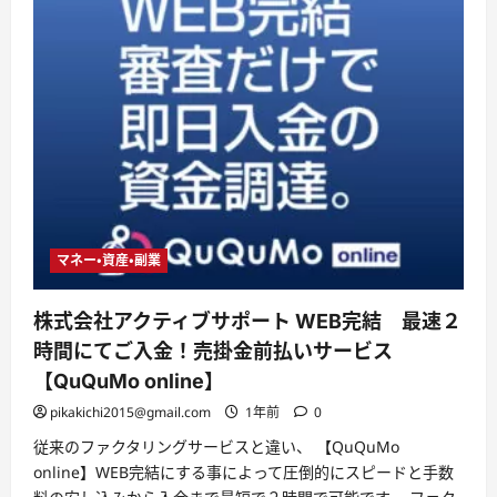
コ
ー
ポ
レ
ー
シ
ョ
ン
最
短
3
時
間
で
買
取！
低
マネー・資産・副業
手
数
料！
株式会社アクティブサポート WEB完結 最速２
西
日
時間にてご入金！売掛金前払いサービス
本
エ
【QuQuMo online】
リ
ア
pikakichi2015@gmail.com
1年前
0
に
特
従来のファクタリングサービスと違い、 【QuQuMo
化、
全
online】WEB完結にする事によって圧倒的にスピードと手数
国
対