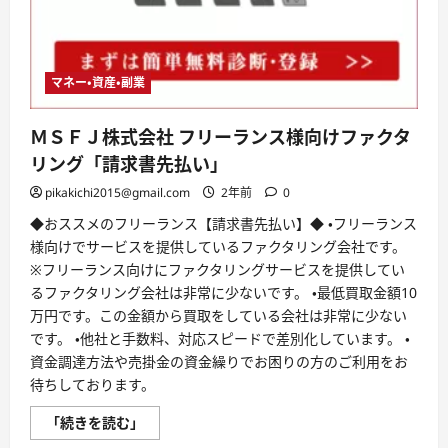
界
最
低
水
準
手
マネー・資産・副業
数
料
【MSFJ】
ＭＳＦＪ株式会社 フリーランス様向けファクタ
に
つ
リング「請求書先払い」
い
て
pikakichi2015@gmail.com
2年前
0
さ
ら
に
◆おススメのフリーランス【請求書先払い】◆ ・フリーランス
読
様向けでサービスを提供しているファクタリング会社です。
む
※フリーランス向けにファクタリングサービスを提供してい
るファクタリング会社は非常に少ないです。 ・最低買取金額10
万円です。この金額から買取をしている会社は非常に少ない
です。 ・他社と手数料、対応スピードで差別化しています。 ・
資金調達方法や売掛金の資金繰りでお困りの方のご利用をお
待ちしております。
Ｍ
「続きを読む」
Ｓ