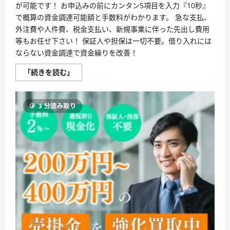
が可能です！ お申込みの前にカンタン5項目を入力『10秒』
で概算の資金調達可能額と手数料がわかります。 急な支払、
外注費や人件費、税金支払い、新規事業に伴った先出し費用
等もお任せ下さい！ 保証人や担保は一切不要。借り入れには
ならない資金調達で資金繰りを改善！
株
「続きを読む」
式
会
社
日
3 分読み取り
本
ビ
ジ
ネ
ス
リ
ン
ク
ス：
最
短
2
時
間
で
資
金
化