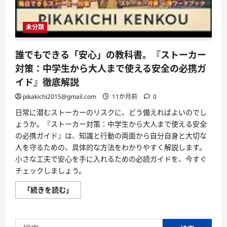
未分類
誰でもできる「安心」の教科書。『ストーカー
対策：中学生から大人まで使える安全の必携ガ
イド』徹底解説
pikakichi2015@gmail.com
11か月前
0
日常に潜むストーカーのリスクに、どう備えればよいのでし
ょうか。『ストーカー対策：中学生から大人まで使える安全
の必携ガイド』は、知識と行動の両面から自分自身と大切な
人を守るための、具体的な方法をわかりやすく解説します。
小さな工夫で安心を手に入れるための必読ガイドを、今すぐ
チェックしましょう。
誰
「続きを読む」
で
も
で
き
検
る