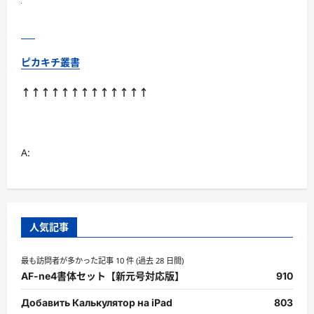
ド』
徹
底
解
説
に
ピカキチ叢書
つ
い
て
↑↑↑↑↑↑↑↑↑↑↑↑↑
さ
ら
に
読
む
A:
人気記事
最も訪問者が多かった記事 10 件 (過去 28 日間)
AF-ne4書体セット【新元号対応版】
910
Добавить Калькулятор на iPad
803