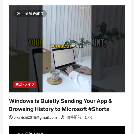
1 分読み取り
生活・ライフ
Windows is Quietly Sending Your App &
Browsing History to Microsoft #Shorts
pikakichi2015@gmail.com
19時間前
0