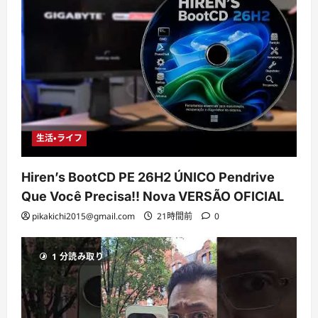
生活・ライフ
Hiren’s BootCD PE 26H2 ÚNICO Pendrive
Que Você Precisa!! Nova VERSÃO OFICIAL
pikakichi2015@gmail.com
21時間前
0
1 分読み取り