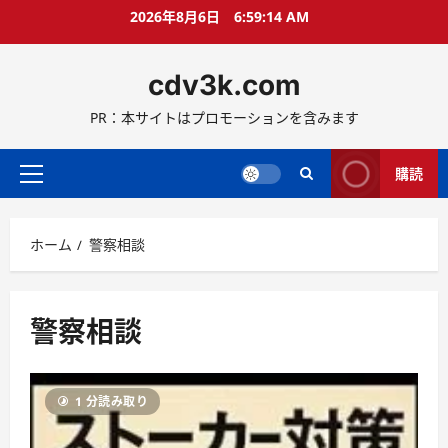
コ
2026年8月6日
6:59:15 AM
ン
テ
cdv3k.com
ン
ツ
PR：本サイトはプロモーションを含みます
へ
ス
キ
購読
メ
ッ
イ
プ
ン
ホーム
警察相談
メ
ニ
ュ
ー
警察相談
1 分読み取り