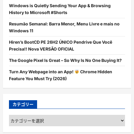
Windows is Quietly Sending Your App & Browsing
History to Microsoft #Shorts
Resumão Semanal: Barra Menor, Menu Livre e mais no
Windows 11
Hiren’s BootCD PE 26H2 ÚNICO Pendrive Que Você
Precisa!! Nova VERSÃO OFICIAL
The Google Pixel Is Great – So Why Is No One Buying It?
Turn Any Webpage into an App!
Chrome Hidden
Feature You Must Try (2026)
カテゴリー
カ
テ
ゴ