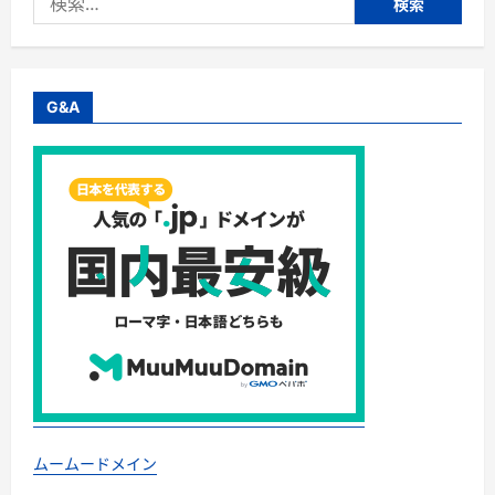
「安
索:
心」
の
教
科
書。
『ス
G&A
ト
ー
カ
ー
対
策：
中
学
生
か
ら
大
人
ま
で
使
え
る
安
全
の
必
携
ムームードメイン
ガ
イ