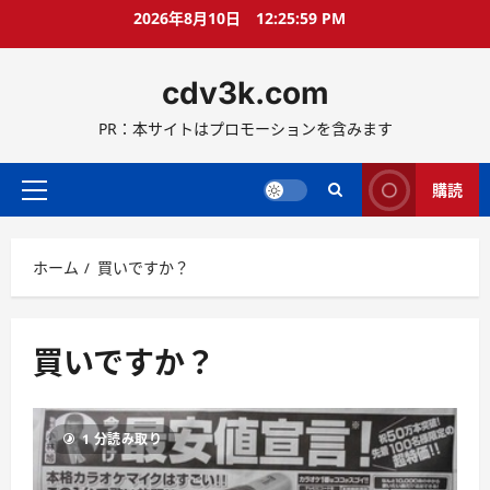
コ
2026年8月10日
12:26:00 PM
ン
テ
cdv3k.com
ン
ツ
PR：本サイトはプロモーションを含みます
へ
ス
キ
購読
メ
ッ
イ
プ
ン
ホーム
買いですか？
メ
ニ
ュ
ー
買いですか？
1 分読み取り