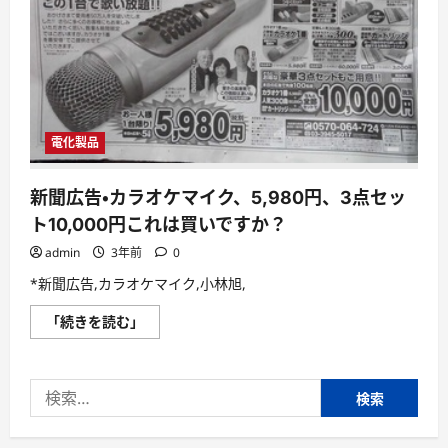
電化製品
新聞広告・カラオケマイク、5,980円、3点セッ
ト10,000円これは買いですか？
admin
3年前
0
*新聞広告,カラオケマイク,小林旭,
新
「続きを読む」
聞
広
告・
カ
検
ラ
オ
索:
ケ
マ
イ