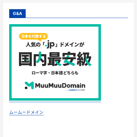
ク、
5,980
円、
G&A
3
点
セ
ッ
ト
10,000
円
こ
れ
は
買
い
で
す
か？
に
つ
い
て
さ
ら
に
読
ムームードメイン
む