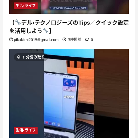
生活・ライフ
【
デル・テクノロジーズのTips／クイック設定
を活用しよう
】
pikakichi2015@gmail.com
3時間前
0
1 分読み取り
生活・ライフ