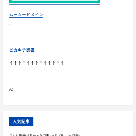
ず
よ
り
良
ムームードメイン
い
暮
ら
し
に
な
る
に
ピカキチ叢書
つ
い
て
↑↑↑↑↑↑↑↑↑↑↑↑↑
さ
ら
に
読
む
A:
人気記事
最も訪問者が多かった記事 10 件 (過去 28 日間)