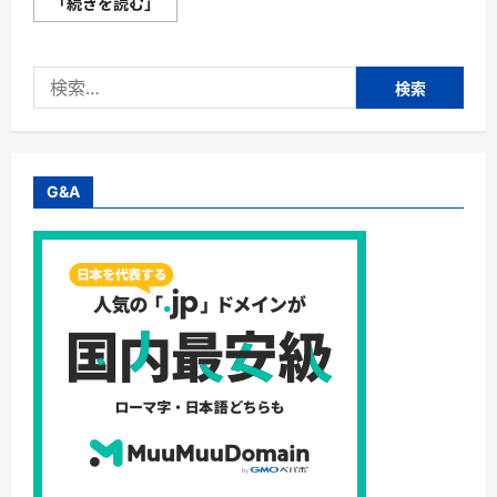
住
「続きを読む」
宅
購
入
「ieyasu（イ
検
エ
ヤ
索:
ス）」
株
式
会
社
Ｅ
G&A
Ｓ
Ｔ
＿
Ｇ
Ｒ
Ｏ
Ｕ
Ｐ
賃
貸
の
支
払
い
額
と
変
わ
ら