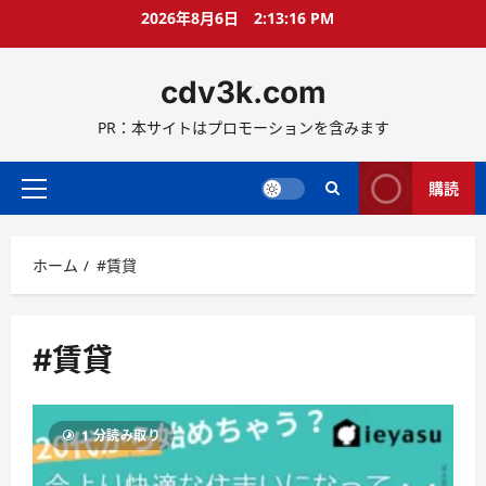
コ
2026年8月6日
2:13:16 PM
ン
テ
cdv3k.com
ン
ツ
PR：本サイトはプロモーションを含みます
へ
ス
キ
購読
メ
ッ
イ
プ
ン
ホーム
#賃貸
メ
ニ
ュ
ー
#賃貸
1 分読み取り