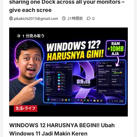
sharing one Dock across all your monitors –
give each scree
pikakichi2015@gmail.com
21時間前
0
1 分読み取り
生活・ライフ
WINDOWS 12 HARUSNYA BEGINI! Ubah
Windows 11 Jadi Makin Keren