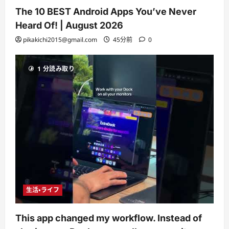
The 10 BEST Android Apps You’ve Never
Heard Of! | August 2026
pikakichi2015@gmail.com
45分前
0
1 分読み取り
生活・ライフ
This app changed my workflow. Instead of