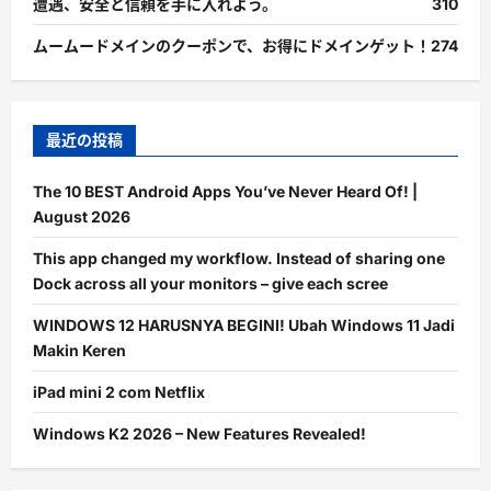
遭遇、安全と信頼を手に入れよう。
310
ムームードメインのクーポンで、お得にドメインゲット！
274
最近の投稿
The 10 BEST Android Apps You’ve Never Heard Of! |
August 2026
This app changed my workflow. Instead of sharing one
Dock across all your monitors – give each scree
WINDOWS 12 HARUSNYA BEGINI! Ubah Windows 11 Jadi
Makin Keren
iPad mini 2 com Netflix
Windows K2 2026 – New Features Revealed!