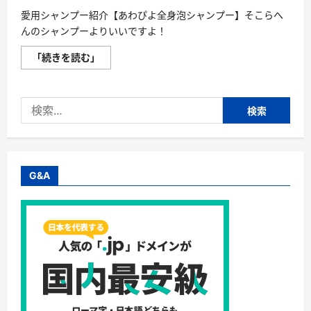
愛用シャンプー紹介【あわぴよ全身泡シャンプー】そこらへ
んのシャンプーよりいいですよ！
愛
「続きを読む」
用
シ
ャ
ン
検
プ
ー
索:
紹
介
【あ
わ
ぴ
よ
G&A
全
身
泡
シ
ャ
ン
プ
ー】
そ
こ
ら
へ
ん
の