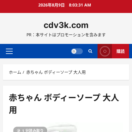
コ
2026年8月9日
8:03:32 AM
ン
テ
cdv3k.com
ン
ツ
PR：本サイトはプロモーションを含みます
へ
ス
キ
購読
メ
ッ
イ
プ
ン
ホーム
赤ちゃん ボディーソープ 大人用
メ
ニ
ュ
ー
赤ちゃん ボディーソープ 大人
用
1 分読み取り