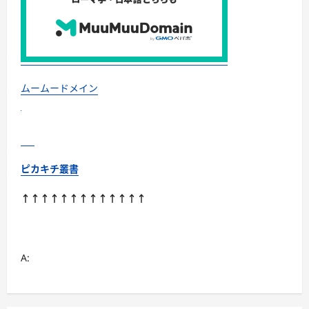
シ
ャ
ン
プ
ー
よ
り
い
い
ムームードメイン
で
す
よ！
に
つ
い
て
さ
ピカキチ叢書
ら
に
読
↑↑↑↑↑↑↑↑↑↑↑↑↑
む
A: