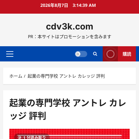
コ
2026年8月7日
3:14:39 AM
ン
テ
cdv3k.com
ン
ツ
PR：本サイトはプロモーションを含みます
へ
ス
キ
購読
メ
ッ
イ
プ
ン
ホーム
起業の専門学校 アントレ カレッジ 評判
メ
ニ
ュ
ー
起業の専門学校 アントレ カレ
ッジ 評判
1 分読み取り