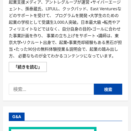
起業支援メディア、アントレグループが運営 ・サイバーエージ
ェント、孫泰蔵氏、LIFULL、クックパッド、East Venturesな
どのサポートを受けて、 プログラムを開発 ・大学生のための
起業の学校として受講生3,000人突破。日本最大級 ・転売やア
フィリエイトなどではなく、自分自身の目的・ゴールに合わせ
た事業計画を作り、 事業の立ち上げをサポート ・講師は、東
京大学・リクルート出身で、起業・事業売却経験もある黒石が担
当 ・たった90分の無料体験授業＆説明会で、起業の踏み出し
方、 必要なものが全てわかるコンテンツになっています。
【起
「続きを読む」
業
の
学
校】
検
日
本
索:
最
大
級
の
起
業
G&A
支
援
メ