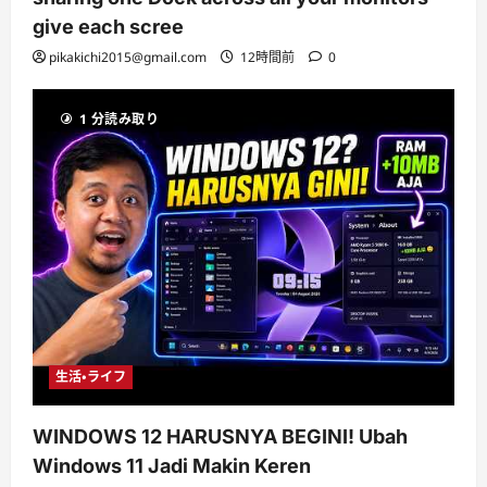
give each scree
pikakichi2015@gmail.com
12時間前
0
1 分読み取り
生活・ライフ
WINDOWS 12 HARUSNYA BEGINI! Ubah
Windows 11 Jadi Makin Keren