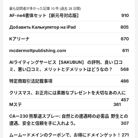
む
最も訪問者が多かった記事 10 件 (過去 28 日間)
AF-ne4書体セット【新元号対応版】
910
Добавить Калькулятор на iPad
805
Kアリーナ
670
mcdermottpublishing.com
611
AIライティングサービス【SAKUBUN】 の評判、良い 口コ
ミ、悪い口コミ、メリットとデメリットはどうなの？
568
特定商取引法記載事項
486
クリスマス、お正月には素敵なプレゼントを大切なあの人に
457
Mステ
361
CAー230 熊撃退スプレー: 自然との遭遇時の必需品 野生との
遭遇、安全と信頼を手に入れよう。
307
ムームードメインのクーポンで、お得にドメインゲット！
271