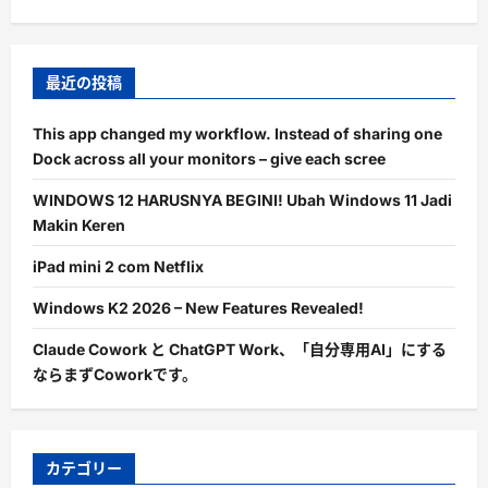
最近の投稿
This app changed my workflow. Instead of sharing one
Dock across all your monitors – give each scree
WINDOWS 12 HARUSNYA BEGINI! Ubah Windows 11 Jadi
Makin Keren
iPad mini 2 com Netflix
Windows K2 2026 – New Features Revealed!
Claude Cowork と ChatGPT Work、「自分専用AI」にする
ならまずCoworkです。
カテゴリー