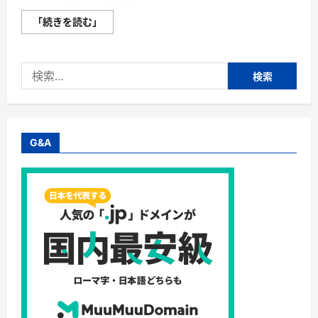
【ア
「続きを読む」
シ
ス
ト
ス
検
テ
ッ
索:
パ
ー】
ハ
ン
ド
ル
G&A
付
き・
筋
力
ア
シ
ス
ト・
ツ
イ
ス
ト・
天
然
木
ま
で