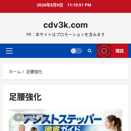
コ
2026年8月9日
11:10:51 PM
ン
テ
cdv3k.com
ン
ツ
PR：本サイトはプロモーションを含みます
へ
ス
キ
購読
メ
ッ
イ
プ
ン
ホーム
足腰強化
メ
ニ
ュ
ー
足腰強化
1 分読み取り