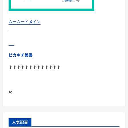
徹
底
分
類！
室
内
ムームードメイン
で“足
腰
と
体
幹”を
育
て
る
ピカキチ叢書
選
び
方
↑↑↑↑↑↑↑↑↑↑↑↑↑
＆
続
け
方
ガ
イ
A:
ド
に
つ
い
て
さ
ら
に
人気記事
読