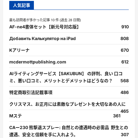
人気記事
最も訪問者が多かった記事 10 件 (過去 28 日間)
AF-ne4書体セット【新元号対応版】
910
Добавить Калькулятор на iPad
808
Kアリーナ
670
mcdermottpublishing.com
612
AIライティングサービス【SAKUBUN】 の評判、良い 口コ
ミ、悪い口コミ、メリットとデメリットはどうなの？
568
特定商取引法記載事項
486
クリスマス、お正月には素敵なプレゼントを大切なあの人に
465
Mステ
361
CAー230 熊撃退スプレー: 自然との遭遇時の必需品 野生との
遭遇、安全と信頼を手に入れよう。
307