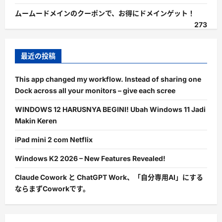
ムームードメインのクーポンで、お得にドメインゲット！
273
最近の投稿
This app changed my workflow. Instead of sharing one
Dock across all your monitors – give each scree
WINDOWS 12 HARUSNYA BEGINI! Ubah Windows 11 Jadi
Makin Keren
iPad mini 2 com Netflix
Windows K2 2026 – New Features Revealed!
Claude Cowork と ChatGPT Work、「自分専用AI」にする
ならまずCoworkです。