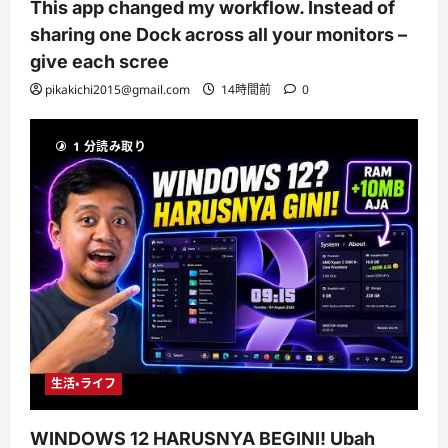
This app changed my workflow. Instead of
sharing one Dock across all your monitors –
give each scree
pikakichi2015@gmail.com
14時間前
0
1 分読み取り
生活・ライフ
WINDOWS 12 HARUSNYA BEGINI! Ubah