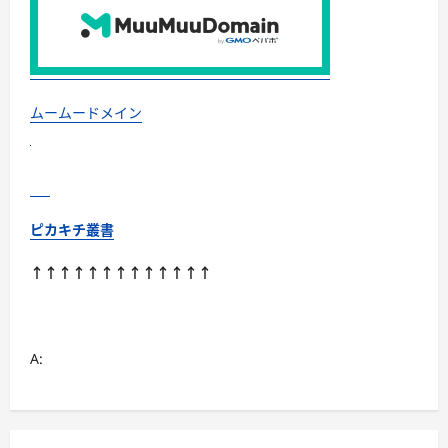
ン
グ
ウ
ブ
ロ/
オ
メ
ガ/
ムームードメイン
オ
ー
デ
マ/
ア
行
に
つ
ピカキチ叢書
い
て
さ
↑↑↑↑↑↑↑↑↑↑↑↑↑
ら
に
読
む
A: