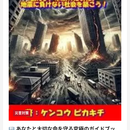
て
お
き
た
い
危
険
性
と
対
策
に
つ
い
て
さ
ら
に
読
む
災害対策
あなたと大切な命を守る究極のガイドブッ