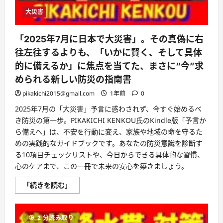
い
社
大災害
会
を
築
こ
「2025年7月に日本で大災害」。その真偽に右
う！』
が
往左往するよりも、「いかに賢く、そして具体
今、
な
的に備えるか」に焦点を当てた、まさに“今”求
ぜ
必
められる新しい防災の指南書
読
な
pikakichi2015@gmail.com
1年前
0
の
か？
2025年7月の「大災害」予言に惑わされず、今すぐ始めるべ
に
つ
き防災の第一歩。PIKAKICHI KENKOU氏のKindle版「予言か
い
ら備えへ」は、不安を行動に変え、家族や地域の命を守るた
て
さ
めの実践的なガイドブックです。あなたの防災意識を診断す
ら
る10項目チェックリストや、今日からできる具体的な習慣、
に
読
心のケアまで、この一冊で未来の安心を築きましょう。
む
「2025
「続きを読む」
年
7
月
に
2 分読み取り
日