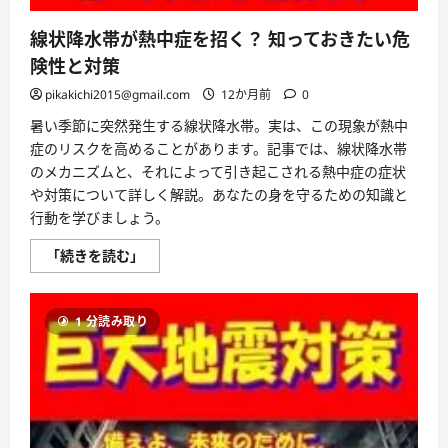
線状降水帯が熱中症を招く？ 知っておきたい危
険性と対策
pikakichi2015@gmail.com
12か月前
0
暑い季節に突然発生する線状降水帯。実は、この現象が熱中
症のリスクを高めることがあります。記事では、線状降水帯
のメカニズムと、それによって引き起こされる熱中症の症状
や対策について詳しく解説。あなたの身を守るための知識と
行動を学びましょう。
線
「続きを読む」
状
降
水
帯
1 分読み取り
が
熱
中
症
を
招
く？
知
っ