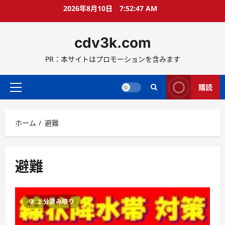
コ
2026年8月10日
7:52:49 AM
ン
テ
cdv3k.com
ン
ツ
PR：本サイトはプロモーションを含みます
へ
ス
キ
購読
メ
ッ
イ
プ
ン
ホーム
避難
メ
ニ
ュ
ー
避難
2 分読み取り