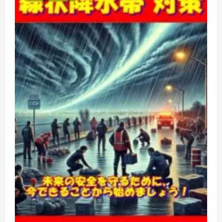
本
で
大
災
害」。
そ
の
真
偽
に
右
往
左
往
す
る
よ
り
も、
「い
か
に
賢
く、
そ
し
て
具
体
的
に
備