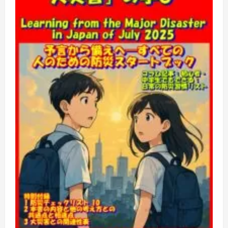
守
る
究
極
の
ガ
イ
ド
ブ
ッ
ク！
『巨
大
地
震
対
策：
備
え
よ、
未
来
の
た
め
に。
地
震
に
負
け
な