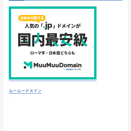
に
策
読
に
む
つ
い
て
さ
ら
に
読
む
ムームードメイン