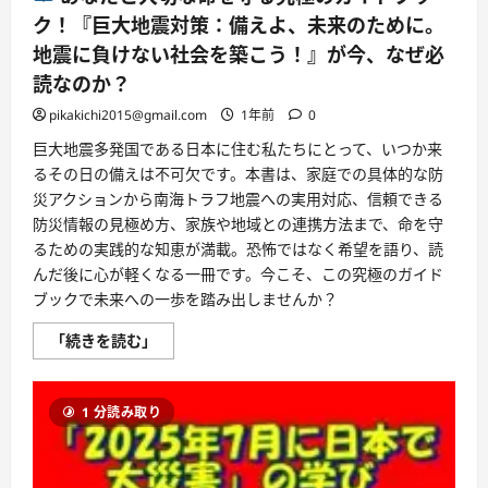
ク！『巨大地震対策：備えよ、未来のために。
地震に負けない社会を築こう！』が今、なぜ必
読なのか？
pikakichi2015@gmail.com
1年前
0
巨大地震多発国である日本に住む私たちにとって、いつか来
るその日の備えは不可欠です。本書は、家庭での具体的な防
災アクションから南海トラフ地震への実用対応、信頼できる
防災情報の見極め方、家族や地域との連携方法まで、命を守
るための実践的な知恵が満載。恐怖ではなく希望を語り、読
んだ後に心が軽くなる一冊です。今こそ、この究極のガイド
ブックで未来への一歩を踏み出しませんか？
「続きを読む」
あ
な
た
と
1 分読み取り
大
切
な
命
を