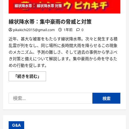
え
る
線状降水帯
線状降水帯 対策
か」
に
焦
線状降水帯：集中豪雨の脅威と対策
点
を
pikakichi2015@gmail.com
1年前
0
当
て
た、
近年、甚大な被害をもたらす線状降水帯。次々と発生する積
ま
乱雲が列をなし、同じ場所に長時間大雨を降らせるこの現象
さ
に“今”求
のメカニズム、予測の難しさ、そして過去の事例から学ぶべ
め
ら
き対策と備えについて解説します。集中豪雨から命を守るた
れ
めの行動を促します。
る
新
し
線
「続きを読む」
い
状
防
降
災
水
の
帯：
指
検
集
南
中
索:
書
豪
に
雨
つ
の
い
脅
て
威
さ
と
G&A
ら
対