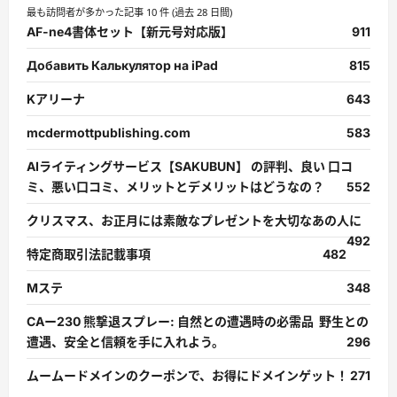
最も訪問者が多かった記事 10 件 (過去 28 日間)
AF-ne4書体セット【新元号対応版】
911
Добавить Калькулятор на iPad
815
Kアリーナ
643
mcdermottpublishing.com
583
AIライティングサービス【SAKUBUN】 の評判、良い 口コ
ミ、悪い口コミ、メリットとデメリットはどうなの？
552
クリスマス、お正月には素敵なプレゼントを大切なあの人に
492
特定商取引法記載事項
482
Mステ
348
CAー230 熊撃退スプレー: 自然との遭遇時の必需品 野生との
遭遇、安全と信頼を手に入れよう。
296
ムームードメインのクーポンで、お得にドメインゲット！
271