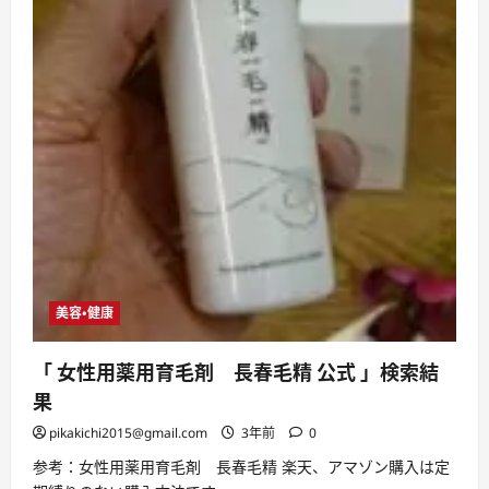
美容・健康
「 女性用薬用育毛剤 長春毛精 公式 」検索結
果
pikakichi2015@gmail.com
3年前
0
参考：女性用薬用育毛剤 長春毛精 楽天、アマゾン購入は定