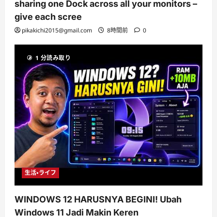
sharing one Dock across all your monitors –
give each scree
pikakichi2015@gmail.com
8時間前
0
1 分読み取り
生活・ライフ
WINDOWS 12 HARUSNYA BEGINI! Ubah
Windows 11 Jadi Makin Keren