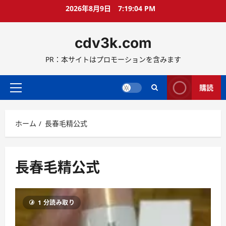
コ
2026年8月9日
7:19:05 PM
ン
テ
cdv3k.com
ン
ツ
PR：本サイトはプロモーションを含みます
へ
ス
キ
購読
メ
ッ
イ
プ
ン
ホーム
長春毛精公式
メ
ニ
ュ
ー
長春毛精公式
1 分読み取り