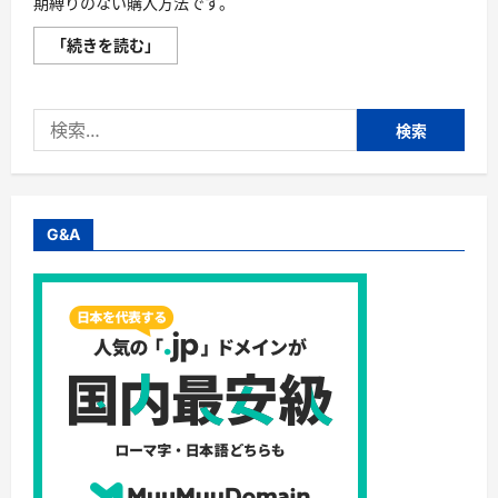
期縛りのない購入方法です。
「
「続きを読む」
女
性
用
薬
検
用
育
索:
毛
剤
長
春
毛
精
G&A
公
式
」
検
索
結
果
に
つ
い
て
さ
ら
に
読
む