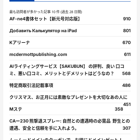
最も訪問者が多かった記事 10 件 (過去 28 日間)
AF-ne4書体セット【新元号対応版】
910
Добавить Калькулятор на iPad
801
Kアリーナ
670
mcdermottpublishing.com
611
AIライティングサービス【SAKUBUN】 の評判、良い 口コ
ミ、悪い口コミ、メリットとデメリットはどうなの？
568
特定商取引法記載事項
486
クリスマス、お正月には素敵なプレゼントを大切なあの人に
451
Mステ
358
CAー230 熊撃退スプレー: 自然との遭遇時の必需品 野生との
遭遇、安全と信頼を手に入れよう。
307
ムームードメインのクーポンで、お得にドメインゲット！