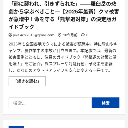
「熊に襲われ、引きずられた」——羅臼岳の悲
劇から学ぶべきこと—【2025年最新】クマ被害
が急増中！命を守る「熊撃退対策」の決定版ガ
イドブック
pikakichi2015@gmail.com
10か月前
0
2025年も全国各地でクマによる被害が続発中。特に登山やキ
ャンプ、農作業中の事故が目立ちます。本記事では、最新の
被害事例とともに、注目のガイドブック『熊撃退の対策と活
用法！』をご紹介。熊スプレーや対処行動、予防策を網羅
し、あなたのアウトドアライフを安心に変える一冊です。
「熊
「続きを読む」
に
襲
わ
れ、
検
引
き
索:
ず
ら
れ
た」
——