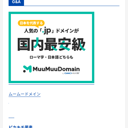
羅
G&A
臼
岳
の
悲
劇
か
ら
学
ぶ
べ
き
こ
と
—
【2025
年
最
新】
ク
マ
被
害
が
ムームードメイン
急
増
中！
命
を
守
る
「熊
ピカキチ叢書