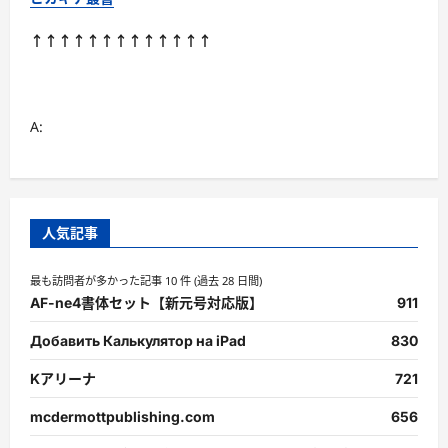
撃
退
対
↑↑↑↑↑↑↑↑↑↑↑↑↑
策」
の
決
定
版
ガ
A:
イ
ド
ブ
ッ
ク
に
つ
い
人気記事
て
さ
ら
最も訪問者が多かった記事 10 件 (過去 28 日間)
に
読
AF-ne4書体セット【新元号対応版】
911
む
Добавить Калькулятор на iPad
830
Kアリーナ
721
mcdermottpublishing.com
656