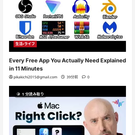
生活・ライフ
Every Free App You Actually Need Explained
in 11 Minutes
pikakichi2015@gmail.com
39分前
0
1 分読み取り