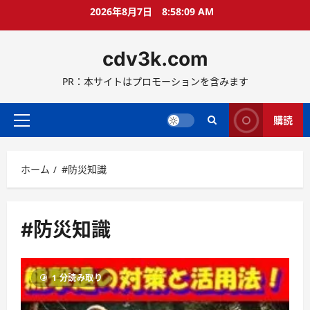
コ
2026年8月7日
8:58:10 AM
ン
テ
cdv3k.com
ン
ツ
PR：本サイトはプロモーションを含みます
へ
ス
キ
購読
メ
ッ
イ
プ
ン
ホーム
#防災知識
メ
ニ
ュ
ー
#防災知識
1 分読み取り