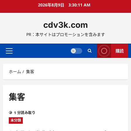
コ
2026年8月9日
3:30:11 AM
ン
テ
cdv3k.com
ン
ツ
PR：本サイトはプロモーションを含みます
へ
ス
キ
購読
メ
ッ
イ
プ
ン
ホーム
集客
メ
ニ
ュ
ー
集客
1 分読み取り
未分類