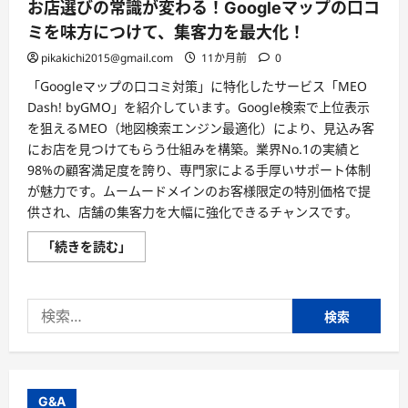
お店選びの常識が変わる！Googleマップの口コ
ミを味方につけて、集客力を最大化！
pikakichi2015@gmail.com
11か月前
0
「Googleマップの口コミ対策」に特化したサービス「MEO
Dash! byGMO」を紹介しています。Google検索で上位表示
を狙えるMEO（地図検索エンジン最適化）により、見込み客
にお店を見つけてもらう仕組みを構築。業界No.1の実績と
98%の顧客満足度を誇り、専門家による手厚いサポート体制
が魅力です。ムームードメインのお客様限定の特別価格で提
供され、店舗の集客力を大幅に強化できるチャンスです。
お
「続きを読む」
店
選
び
の
検
常
識
索:
が
変
わ
る！
Google
マ
G&A