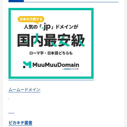
ッ
プ
の
口
コ
ミ
を
味
方
に
つ
け
て、
集
客
力
を
最
大
化！
に
つ
い
ムームードメイン
て
さ
ら
に
読
む
ピカキチ叢書