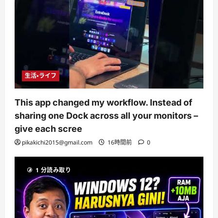
生活・ライフ
This app changed my workflow. Instead of
sharing one Dock across all your monitors –
give each scree
pikakichi2015@gmail.com
16時間前
0
1 分読み取り