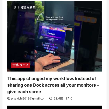
1 分読み取り
生活・ライフ
This app changed my workflow. Instead of
sharing one Dock across all your monitors –
give each scree
pikakichi2015@gmail.com
28分前
0