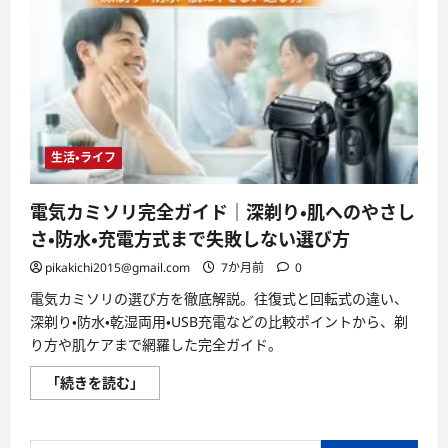
生活・ライフ
電気カミソリ完全ガイド｜深剃り・肌へのやさし
さ・防水・充電方式まで失敗しない選び方
pikakichi2015@gmail.com
7か月前
0
電気カミソリの選び方を徹底解説。往復式と回転式の違い、
深剃り・防水・乾湿両用・USB充電などの比較ポイントから、剃
り方や肌ケアまで網羅した完全ガイド。
電
「続きを読む」
気
カ
ミ
ソ