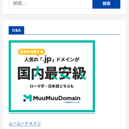
検
リ
完
索:
全
ガ
イ
ド
｜
深
G&A
剃
り・
肌
へ
の
や
さ
し
さ・
防
水・
充
電
方
式
ま
で
失
敗
し
な
い
選
ムームードメイン
び