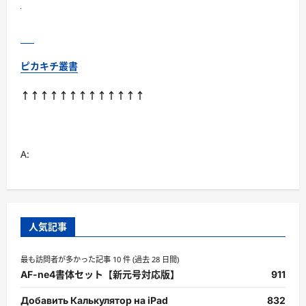
方
に
つ
い
て
さ
ら
ピカキチ叢書
に
読
む
↑↑↑↑↑↑↑↑↑↑↑↑↑
A:
人気記事
最も訪問者が多かった記事 10 件 (過去 28 日間)
AF-ne4書体セット【新元号対応版】
911
Добавить Калькулятор на iPad
832