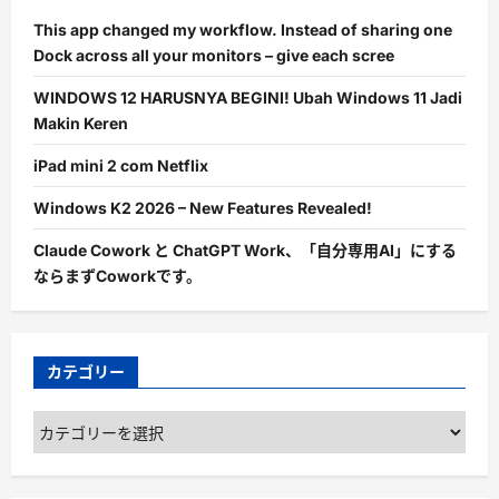
This app changed my workflow. Instead of sharing one
Dock across all your monitors – give each scree
WINDOWS 12 HARUSNYA BEGINI! Ubah Windows 11 Jadi
Makin Keren
iPad mini 2 com Netflix
Windows K2 2026 – New Features Revealed!
Claude Cowork と ChatGPT Work、「自分専用AI」にする
ならまずCoworkです。
カテゴリー
カ
テ
ゴ