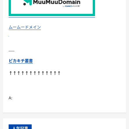
ッ
ト
は
ど
う
な
の？
ムームードメイン
【徹
底
解
説】
に
つ
い
て
ピカキチ叢書
さ
ら
に
↑↑↑↑↑↑↑↑↑↑↑↑↑
読
む
A:
人気記事