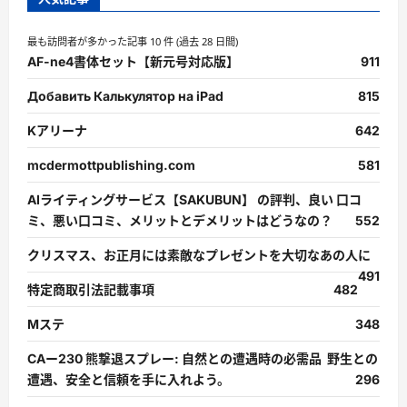
最も訪問者が多かった記事 10 件 (過去 28 日間)
AF-ne4書体セット【新元号対応版】
911
Добавить Калькулятор на iPad
815
Kアリーナ
642
mcdermottpublishing.com
581
AIライティングサービス【SAKUBUN】 の評判、良い 口コ
ミ、悪い口コミ、メリットとデメリットはどうなの？
552
クリスマス、お正月には素敵なプレゼントを大切なあの人に
491
特定商取引法記載事項
482
Mステ
348
CAー230 熊撃退スプレー: 自然との遭遇時の必需品 野生との
遭遇、安全と信頼を手に入れよう。
296