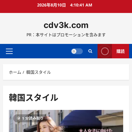
コ
2026年8月10日
4:10:41 AM
ン
テ
cdv3k.com
ン
ツ
PR：本サイトはプロモーションを含みます
へ
ス
キ
購読
メ
ッ
イ
プ
ン
ホーム
韓国スタイル
メ
ニ
ュ
ー
韓国スタイル
1 分読み取り