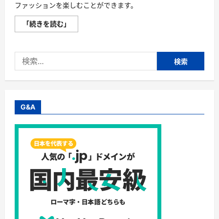
ファッションを楽しむことができます。
styleonme
「続きを読む」
「ス
タ
イ
ル
検
オ
ン
索:
ミ」
の
評
判、
良
い
G&A
口
コ
ミ、
悪
い
口
コ
ミ、
メ
リ
ッ
ト
と
デ
メ
リ