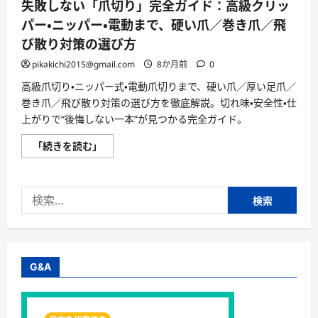
失敗しない「爪切り」完全ガイド：高級クリッ
パー・ニッパー・電動まで、硬い爪／巻き爪／飛
び散り対策の選び方
pikakichi2015@gmail.com
8か月前
0
高級爪切り・ニッパー式・電動爪切りまで、硬い爪／厚い足爪／
巻き爪／飛び散り対策の選び方を徹底解説。切れ味・安全性・仕
上がりで“後悔しない一本”が見つかる完全ガイド。
失
「続きを読む」
敗
し
な
い
検
「爪
切
索:
り」
完
全
ガ
イ
ド：
G&A
高
級
ク
リ
ッ