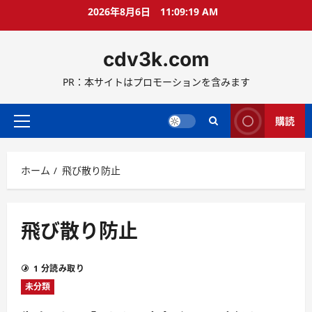
コ
2026年8月6日
11:09:19 AM
ン
テ
cdv3k.com
ン
ツ
PR：本サイトはプロモーションを含みます
へ
ス
キ
購読
メ
ッ
イ
プ
ン
ホーム
飛び散り防止
メ
ニ
ュ
ー
飛び散り防止
1 分読み取り
未分類