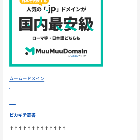
パ
ー・
ニ
ッ
パ
ー・
電
動
ま
で、
硬
い
爪
／
巻
き
爪
／
ムームードメイン
飛
び
散
り
対
策
の
選
ピカキチ叢書
び
方
に
↑↑↑↑↑↑↑↑↑↑↑↑↑
つ
い
て