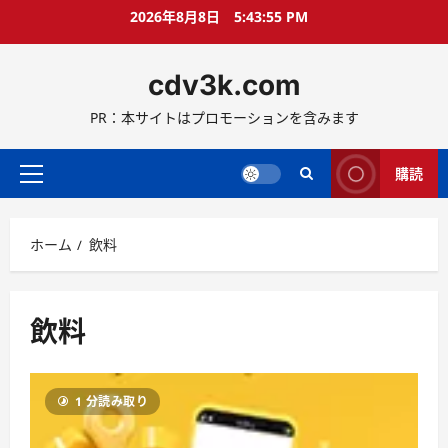
コ
2026年8月8日
5:43:56 PM
ン
テ
cdv3k.com
ン
ツ
PR：本サイトはプロモーションを含みます
へ
ス
キ
購読
メ
ッ
イ
プ
ン
ホーム
飲料
メ
ニ
ュ
ー
飲料
1 分読み取り