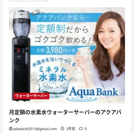
り
Ｔ
Ｖ
シ
ョ
ッ
ピ
ン
グ】
株
式
会
社
Ｎ
Ｔ
Ｔ
ぷ
ら
ら・
食
品・
飲
料・
ウォーターサーバー
日
用
品
月定額の水素水ウォーターサーバーのアクアバ
な
ど
ンク
定
期
pikakichi2015@gmail.com
3年前
0
便
サ