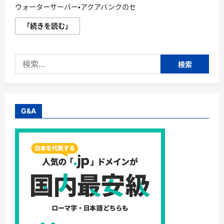
ー
ウォーターサーバー・アクアバンクのセ
ビ
ス
月
「続きを読む」
初
定
回
額
申
の
込
水
み
検
素
に
水
つ
索:
ウ
い
ォ
て
ー
さ
タ
ら
ー
に
サ
G&A
読
ー
む
バ
ー
の
ア
ク
ア
バ
ン
ク
に
つ
い
て
さ
ら