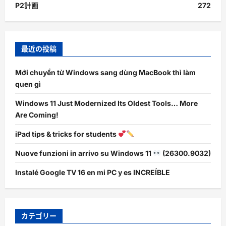
P2計画
272
最近の投稿
Mới chuyển từ Windows sang dùng MacBook thì làm
quen gì
Windows 11 Just Modernized Its Oldest Tools… More
Are Coming!
iPad tips & tricks for students
Nuove funzioni in arrivo su Windows 11
(26300.9032)
Instalé Google TV 16 en mi PC y es INCREÍBLE
カテゴリー