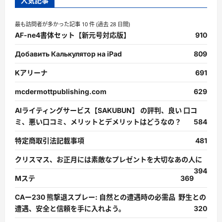
人気記事
最も訪問者が多かった記事 10 件 (過去 28 日間)
AF-ne4書体セット【新元号対応版】
910
Добавить Калькулятор на iPad
809
Kアリーナ
691
mcdermottpublishing.com
629
AIライティングサービス【SAKUBUN】 の評判、良い 口コ
ミ、悪い口コミ、メリットとデメリットはどうなの？
584
特定商取引法記載事項
481
クリスマス、お正月には素敵なプレゼントを大切なあの人に
394
Mステ
369
CAー230 熊撃退スプレー: 自然との遭遇時の必需品 野生との
遭遇、安全と信頼を手に入れよう。
320