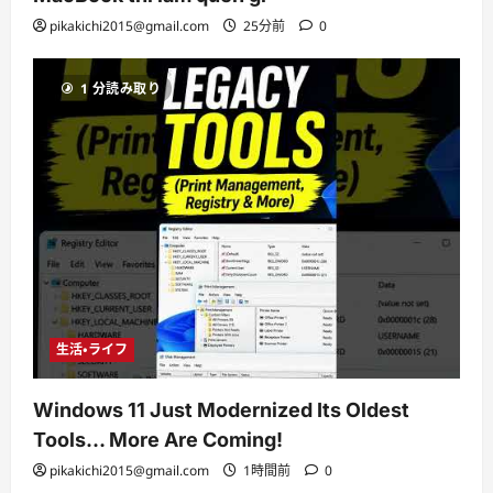
pikakichi2015@gmail.com
25分前
0
1 分読み取り
生活・ライフ
Windows 11 Just Modernized Its Oldest
Tools… More Are Coming!
pikakichi2015@gmail.com
1時間前
0