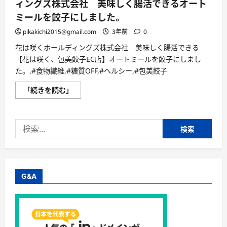
ィングズ株式会社 美味しく腸活できるオート
ミールを餃子にしました。
pikakichi2015@gmail.com
3年前
0
花は咲くホールディングズ株式会社 美味しく腸活できる
【花は咲く、包美餃子EC店】オートミールを餃子にしまし
た。,#食物繊維,#糖質OFF,#ヘルシー,#包美餃子
【花
「続きを読む」
は
咲
く、
包
検
美
餃
索:
子
EC
店】
花
は
咲
G&A
く
ホ
ー
ル
デ
ィ
ン