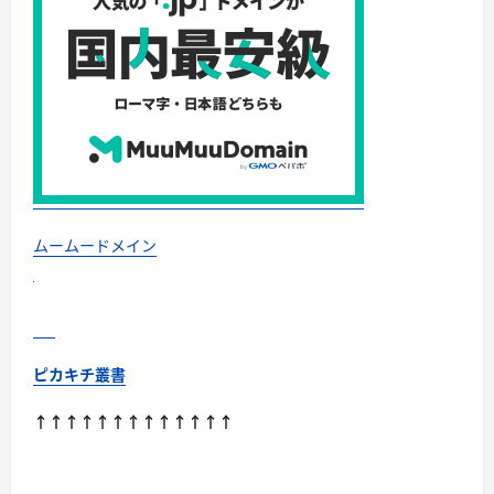
グ
ズ
株
式
会
社
美
味
し
く
腸
活
で
き
る
オ
ムームードメイン
ー
ト
ミ
ー
ル
を
餃
子
ピカキチ叢書
に
し
ま
↑↑↑↑↑↑↑↑↑↑↑↑↑
し
た。
に
つ
い