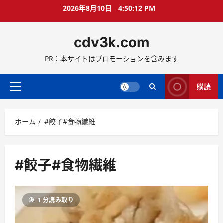
コ
2026年8月10日
4:50:12 PM
ン
テ
cdv3k.com
ン
ツ
PR：本サイトはプロモーションを含みます
へ
ス
キ
購読
メ
ッ
イ
プ
ン
ホーム
#餃子#食物繊維
メ
ニ
ュ
ー
#餃子#食物繊維
1 分読み取り