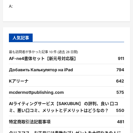
て
A:
さ
ら
に
読
む
人気記事
最も訪問者が多かった記事 10 件 (過去 28 日間)
AF-ne4書体セット【新元号対応版】
911
Добавить Калькулятор на iPad
794
Kアリーナ
642
mcdermottpublishing.com
575
AIライティングサービス【SAKUBUN】 の評判、良い 口コ
ミ、悪い口コミ、メリットとデメリットはどうなの？
550
特定商取引法記載事項
481
クリスマス、お正月には素敵なプレゼントを大切なあの人に