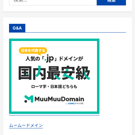
ら
索:
あ
き
ら
め
が
つ
G&A
く
『モ
ウ
ダ
ス
薬
用
発
毛
促
進
剤』
薄
毛
の
悩
み
に
13
の
作
用
機
ムームードメイン
序
が