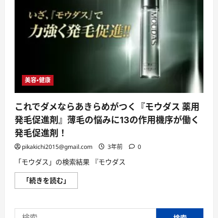
美容・健康
これでダメならあきらめがつく『モウダス 薬用
発毛促進剤』薄毛の悩みに13の作用機序が働く
発毛促進剤！
pikakichi2015@gmail.com
3年前
0
「モウダス」の検索結果 『モウダス
こ
「続きを読む」
れ
で
ダ
メ
検
な