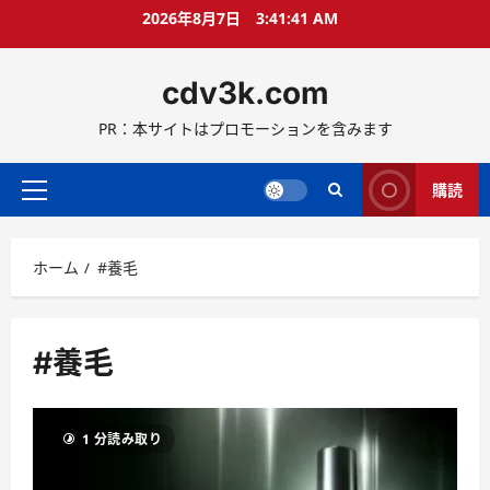
コ
2026年8月7日
3:41:42 AM
ン
テ
cdv3k.com
ン
ツ
PR：本サイトはプロモーションを含みます
へ
ス
キ
購読
メ
ッ
イ
プ
ン
ホーム
#養毛
メ
ニ
ュ
ー
#養毛
1 分読み取り