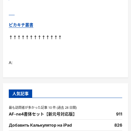
働
く
発
毛
促
進
ピカキチ叢書
剤！
に
つ
↑↑↑↑↑↑↑↑↑↑↑↑↑
い
て
さ
ら
に
読
A:
む
人気記事
最も訪問者が多かった記事 10 件 (過去 28 日間)
AF-ne4書体セット【新元号対応版】
911
Добавить Калькулятор на iPad
826