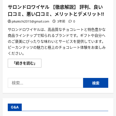
つ
い
サロンドロワイヤル 【徹底解説】 評判、良い
て
さ
口コミ、悪い口コミ、メリットとデメリット!!
ら
に
pikakichi2015@gmail.com
3年前
0
読
む
サロンドロワイヤルは、高品質なチョコレートと特色豊かな
商品ラインナップで知られるブランドです。ギフトや自分へ
のご褒美にぴったりな味わいとサービスを提供しています。
ピーカンナッツの魅力と極上のチョコレート体験をお楽しみ
ください。
サ
「続きを読む」
ロ
ン
ド
ロ
検
ワ
イ
索:
ヤ
ル
【徹
底
解
説】
G&A
評
判、