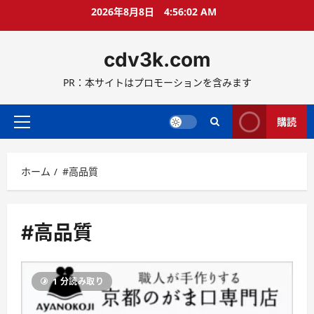
コ
2026年8月8日
4:56:02 AM
ン
テ
cdv3k.com
ン
ツ
PR：本サイトはプロモーションを含みます
へ
ス
キ
購読
メ
ッ
イ
プ
ン
ホーム
#高品質
メ
ニ
ュ
ー
#高品質
1 分読み取り