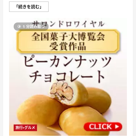
が
「続きを読む」
ま
口
AYANOKOJI
【徹
1 分読み取り
底
解
説】
評
判、
良
い
口
コ
ミ、
悪
い
口
コ
ミ、
メ
リ
ッ
ト
と
デ
メ
リ
ッ
旅行・グルメ
ト!!
に