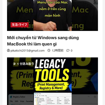
生活・ライフ
Mới chuyển từ Windows sang dùng
MacBook thì làm quen gì
pikakichi2015@gmail.com
12時間前
0
1 分読み取り