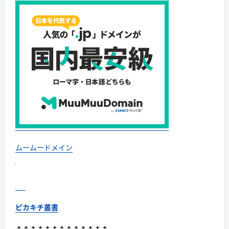
良
い
口
コ
ミ、
悪
い
口
コ
ミ、
メ
リ
ッ
ト
と
デ
メ
リ
ッ
ト!!
に
ムームードメイン
つ
い
て
さ
ら
に
読
む
ピカキチ叢書