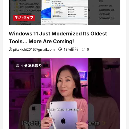
生活・ライフ
Windows 11 Just Modernized Its Oldest
Tools… More Are Coming!
pikakichi2015@gmail.com
13時間前
0
1 分読み取り