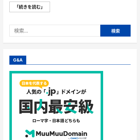
ポ
「続きを読む」
ー
タ
ブ
ル
検
電
源
索:
『エ
ネ
ル
ギ
ー
ギ
G&A
ャ
ッ
プ』
電
源
の
不
安
ゼ
ロ！
い
つ
で
も、
ど
こ
で
も、