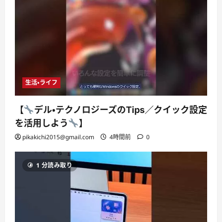
生活・ライフ
【
デル・テクノロジーズのTips／クイック設定
を活用しよう
】
pikakichi2015@gmail.com
4時間前
0
1 分読み取り