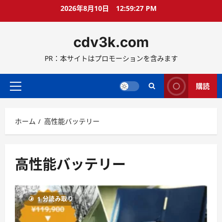
コ
2026年8月10日
12:59:28 PM
ン
テ
cdv3k.com
ン
ツ
PR：本サイトはプロモーションを含みます
へ
ス
キ
購読
メ
ッ
イ
プ
ン
ホーム
高性能バッテリー
メ
ニ
ュ
ー
高性能バッテリー
1 分読み取り