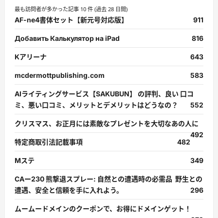
最も訪問者が多かった記事 10 件 (過去 28 日間)
AF-ne4書体セット【新元号対応版】
911
Добавить Калькулятор на iPad
816
Kアリーナ
643
mcdermottpublishing.com
583
AIライティングサービス【SAKUBUN】 の評判、良い 口コ
ミ、悪い口コミ、メリットとデメリットはどうなの？
552
クリスマス、お正月には素敵なプレゼントを大切なあの人に
492
特定商取引法記載事項
482
Mステ
349
CAー230 熊撃退スプレー: 自然との遭遇時の必需品 野生との
遭遇、安全と信頼を手に入れよう。
296
ムームードメインのクーポンで、お得にドメインゲット！