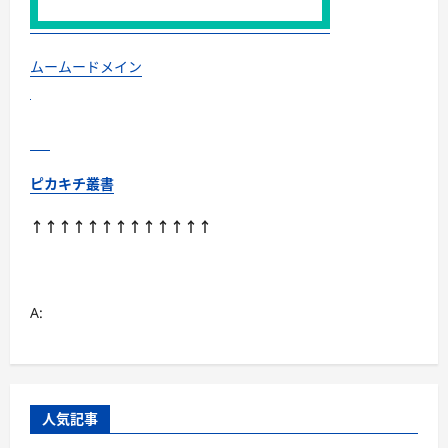
確
か
な
安
心
ムームードメイン
を!!
に
つ
い
て
さ
ら
に
ピカキチ叢書
読
む
↑↑↑↑↑↑↑↑↑↑↑↑↑
A:
人気記事