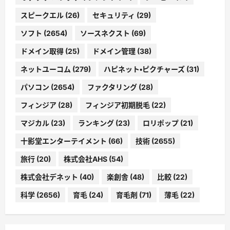
スピークエル
(26)
セキュリティ
(29)
ソフト
(2654)
ソースネクスト
(69)
ドメイン取得
(25)
ドメイン管理
(38)
ネットユーコム
(279)
ハピネット・ピクチャーズ
(31)
パソコン
(2654)
ファクタリング
(28)
フィンジア
(28)
フィンジア初期脱毛
(22)
マジカル
(23)
ランキング
(23)
ロリポップ
(21)
十影堂エンターテイメント
(66)
技術
(2655)
旅行
(20)
株式会社AHS
(54)
株式会社デネット
(40)
楽創舎
(48)
比較
(22)
科学
(2656)
育毛
(24)
育毛剤
(71)
薄毛
(22)