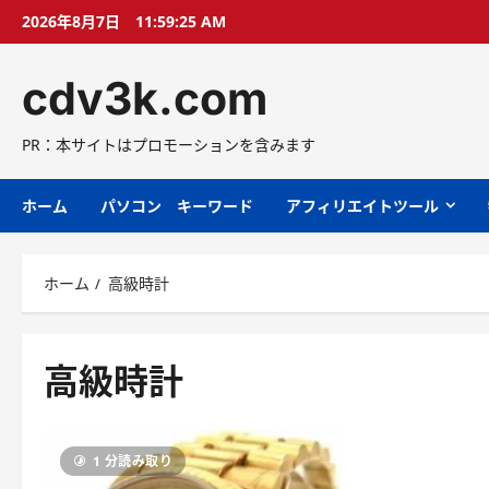
コ
2026年8月7日
11:59:26 AM
ン
テ
cdv3k.com
ン
ツ
へ
PR：本サイトはプロモーションを含みます
ス
キ
ホーム
パソコン キーワード
アフィリエイトツール
ッ
プ
ホーム
高級時計
高級時計
1 分読み取り