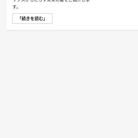
す。
ロ
「続きを読む」
レ
ッ
ク
ス
の
魅
力
と
は？
至
高
の
時
計
が
も
た
ら
す
価
値
と
未
来
に
つ
い