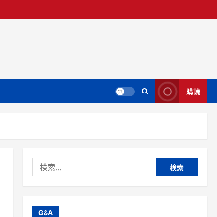
購読
検
索:
G&A