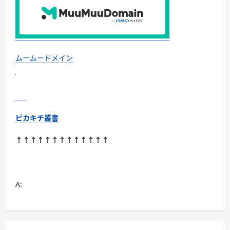
ン
グ
ウ
ブ
ロ/
オ
メ
ガ/
ムームードメイン
オ
ー
デ
マ/
ア
行
に
つ
ピカキチ叢書
い
て
さ
↑↑↑↑↑↑↑↑↑↑↑↑↑
ら
に
読
む
A: