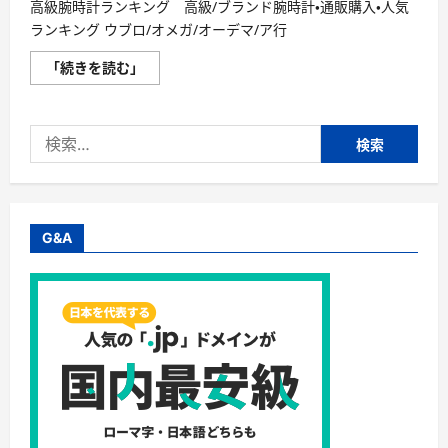
高級腕時計ランキング 高級/ブランド腕時計・通販購入・人気
ランキング ウブロ/オメガ/オーデマ/ア行
高
「続きを読む」
級
腕
時
計
検
ラ
ン
索:
キ
ン
グ
高
級/
ブ
G&A
ラ
ン
ド
腕
時
計・
通
販
購
入・
人
気
ラ
ン
キ