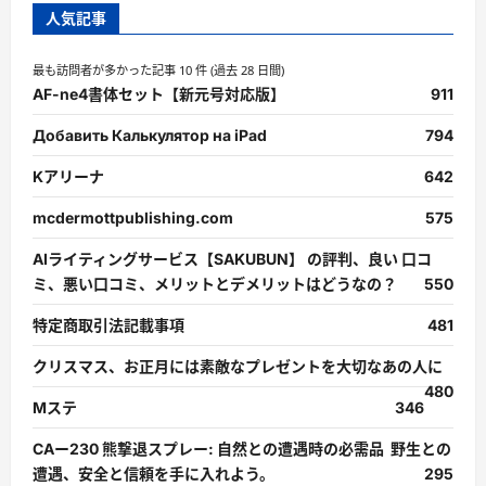
人気記事
最も訪問者が多かった記事 10 件 (過去 28 日間)
AF-ne4書体セット【新元号対応版】
911
Добавить Калькулятор на iPad
794
Kアリーナ
642
mcdermottpublishing.com
575
AIライティングサービス【SAKUBUN】 の評判、良い 口コ
ミ、悪い口コミ、メリットとデメリットはどうなの？
550
特定商取引法記載事項
481
クリスマス、お正月には素敵なプレゼントを大切なあの人に
480
Mステ
346
CAー230 熊撃退スプレー: 自然との遭遇時の必需品 野生との
遭遇、安全と信頼を手に入れよう。
295