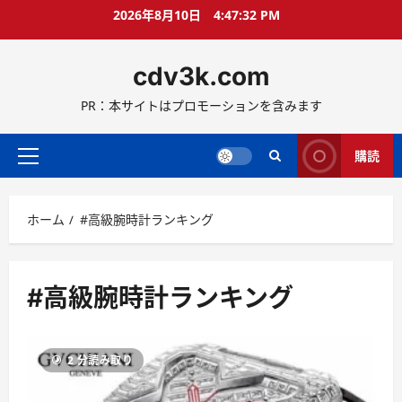
コ
2026年8月10日
4:47:33 PM
ン
テ
cdv3k.com
ン
ツ
PR：本サイトはプロモーションを含みます
へ
ス
キ
購読
メ
ッ
イ
プ
ン
ホーム
#高級腕時計ランキング
メ
ニ
ュ
ー
#高級腕時計ランキング
2 分読み取り