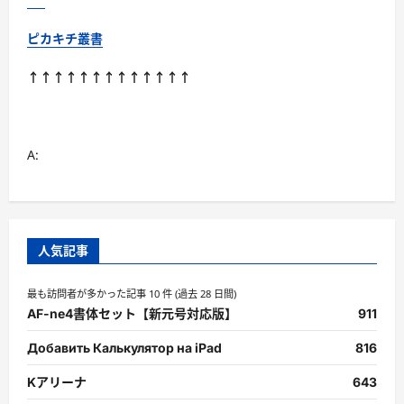
く
に
つ
ピカキチ叢書
い
て
さ
↑↑↑↑↑↑↑↑↑↑↑↑↑
ら
に
読
む
A:
人気記事
最も訪問者が多かった記事 10 件 (過去 28 日間)
AF-ne4書体セット【新元号対応版】
911
Добавить Калькулятор на iPad
816
Kアリーナ
643