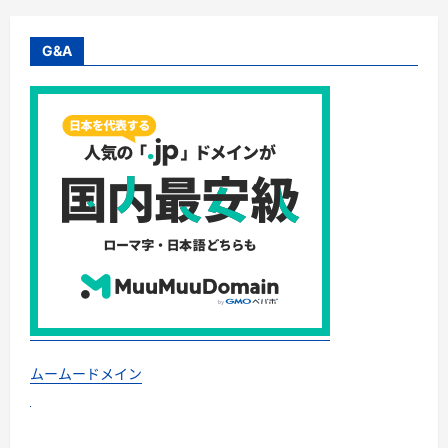
『育
毛
剤
の
G&A
効
果：
髪
が
変
わ
れ
ば、
未
来
が
変
わ
る！』
─
そ
の
一
本
が、
あ
な
た
ムームードメイン
の
未
来
を
拓