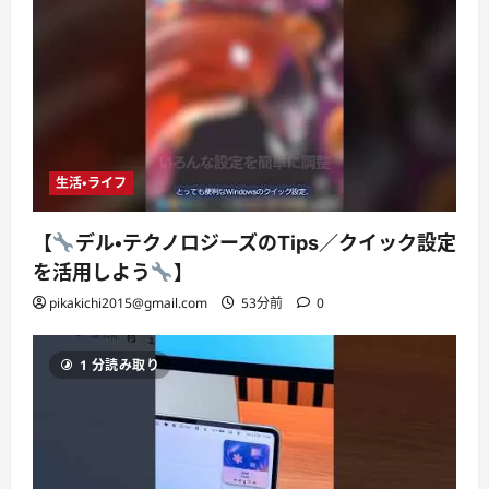
生活・ライフ
【
デル・テクノロジーズのTips／クイック設定
を活用しよう
】
pikakichi2015@gmail.com
53分前
0
1 分読み取り