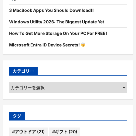
3 MacBook Apps You Should Download!!
Windows Utility 2026: The Biggest Update Yet
How To Get More Storage On Your PC For FREE!
Microsoft Entra ID Device Secrets!
カテゴリー
カ
テ
ゴ
リ
ー
タグ
#アウトドア
(21)
#ギフト
(20)