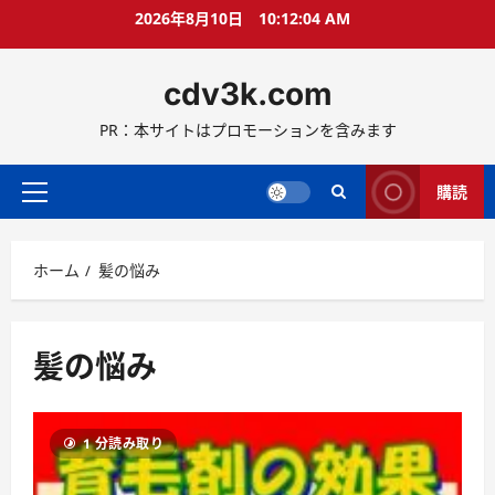
コ
2026年8月10日
10:12:05 AM
ン
テ
cdv3k.com
ン
ツ
PR：本サイトはプロモーションを含みます
へ
ス
キ
購読
メ
ッ
イ
プ
ン
ホーム
髪の悩み
メ
ニ
ュ
ー
髪の悩み
1 分読み取り