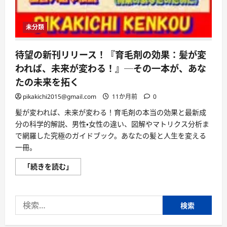
未分類
待望の新刊リリース！『育毛剤の効果：髪が変
われば、未来が変わる！』─その一本が、あな
たの未来を拓く
pikakichi2015@gmail.com
11か月前
0
髪が変われば、未来が変わる！育毛剤の本当の効果と最新成
分の科学的解説、男性・女性の違い、図解やマトリクス分析ま
で網羅した究極のガイドブック。あなたの髪と人生を変える
一冊。
待
「続きを読む」
望
の
新
刊
検
リ
リ
索:
ー
ス！